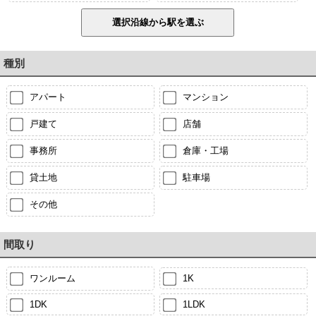
種別
アパート
マンション
戸建て
店舗
事務所
倉庫・工場
貸土地
駐車場
その他
間取り
ワンルーム
1K
1DK
1LDK