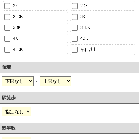
2K
2DK
2LDK
3K
3DK
3LDK
4K
4DK
4LDK
それ以上
面積
～
駅徒歩
築年数