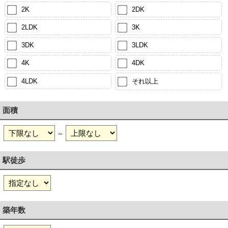
2K
2DK
2LDK
3K
3DK
3LDK
4K
4DK
4LDK
それ以上
面積
～
駅徒歩
築年数