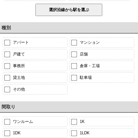
種別
アパート
マンション
戸建て
店舗
事務所
倉庫・工場
貸土地
駐車場
その他
間取り
ワンルーム
1K
1DK
1LDK