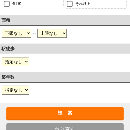
4LDK
それ以上
面積
～
駅徒歩
築年数