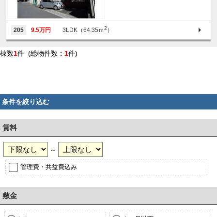
2
205
9.5万円
3LDK（64.35ｍ
）
棟数
1
件 (総物件数：
1
件)
条件を絞り込む
賃料
～
管理費・共益費込み
敷金