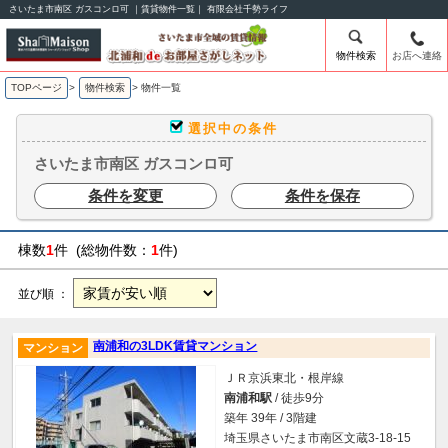
さいたま市南区 ガスコンロ可 ｜賃貸物件一覧｜ 有限会社千勢ライフ
物件検索
お店へ連絡
TOPページ
>
物件検索
>
物件一覧
選択中の条件
さいたま市南区 ガスコンロ可
条件を変更
条件を保存
棟数
1
件 (総物件数：
1
件)
並び順 ：
南浦和の3LDK賃貸マンション
マンション
ＪＲ京浜東北・根岸線
南浦和駅
/ 徒歩9分
築年 39年 / 3階建
埼玉県さいたま市南区文蔵3-18-15