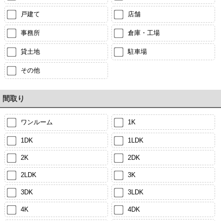
戸建て
店舗
事務所
倉庫・工場
貸土地
駐車場
その他
間取り
ワンルーム
1K
1DK
1LDK
2K
2DK
2LDK
3K
3DK
3LDK
4K
4DK