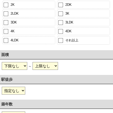
2K
2DK
2LDK
3K
3DK
3LDK
4K
4DK
4LDK
それ以上
面積
～
駅徒歩
築年数