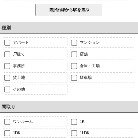
種別
アパート
マンション
戸建て
店舗
事務所
倉庫・工場
貸土地
駐車場
その他
間取り
ワンルーム
1K
1DK
1LDK