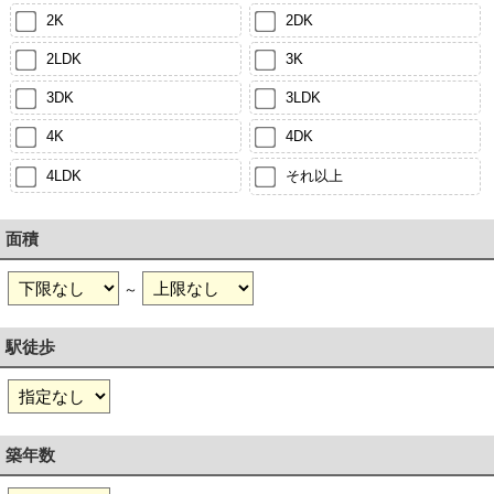
2K
2DK
2LDK
3K
3DK
3LDK
4K
4DK
4LDK
それ以上
面積
～
駅徒歩
築年数