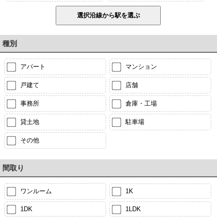
種別
アパート
マンション
戸建て
店舗
事務所
倉庫・工場
貸土地
駐車場
その他
間取り
ワンルーム
1K
1DK
1LDK