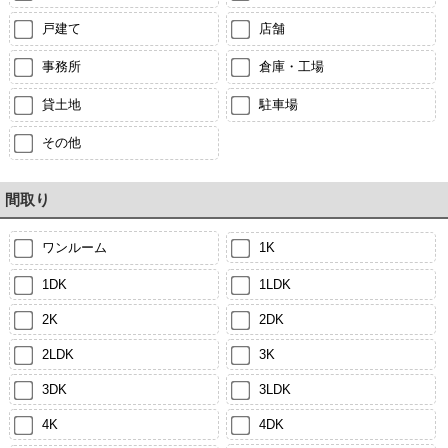
戸建て
店舗
事務所
倉庫・工場
貸土地
駐車場
その他
間取り
ワンルーム
1K
1DK
1LDK
2K
2DK
2LDK
3K
3DK
3LDK
4K
4DK