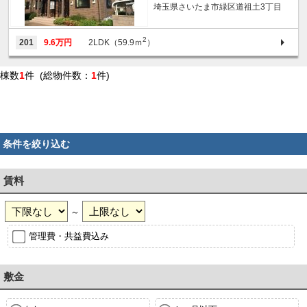
埼玉県さいたま市緑区道祖土3丁目
2
201
9.6万円
2LDK（59.9ｍ
）
棟数
1
件 (総物件数：
1
件)
条件を絞り込む
賃料
～
管理費・共益費込み
敷金