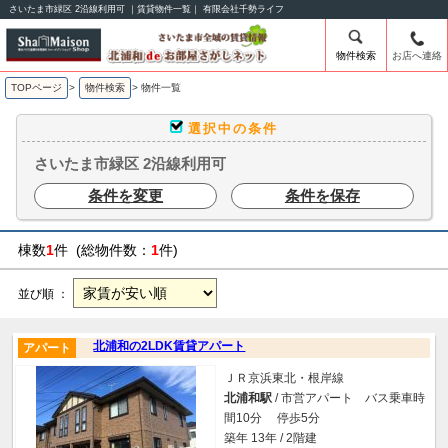
さいたま市緑区 2沿線利用可 ｜賃貸物件一覧｜ 有限会社千勢ライフ
物件検索
お店へ連絡
TOPページ
>
物件検索
>
物件一覧
選択中の条件
さいたま市緑区 2沿線利用可
条件を変更
条件を保存
棟数
1
件 (総物件数：
1
件)
並び順 ：
北浦和の2LDK賃貸アパート
アパート
ＪＲ京浜東北・根岸線
北浦和駅
/ 市営アパート バス乗車時
間10分 停歩5分
築年 13年 / 2階建