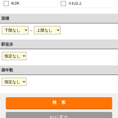
4LDK
それ以上
面積
～
駅徒歩
築年数