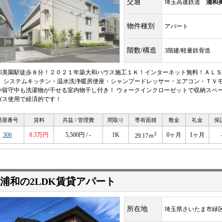
交通
埼玉高速鉄道
浦和
物件種別
アパート
階数/構造
3階建/軽量鉄骨造
和美園駅徒歩８分！２０２１年築大和ハウス施工１Ｋ！インターネット無料！ＡＬＳ
！ システムキッチン・温水洗浄暖房便座・シャンプードレッサー・エアコン・ＴＶモ
や留守中も洗濯物が干せる室内物干し付き！ ウォークインクローゼットで収納スペー
ガス使用で経済的です！
部屋番号
賃料
共益 / 管理費
間取り
専有面積
敷金
礼金
保
2
306
8.3万円
5,500円 / -
1K
0ヶ月
1ヶ月
29.17ｍ
浦和の2LDK賃貸アパート
所在地
埼玉県さいたま市緑