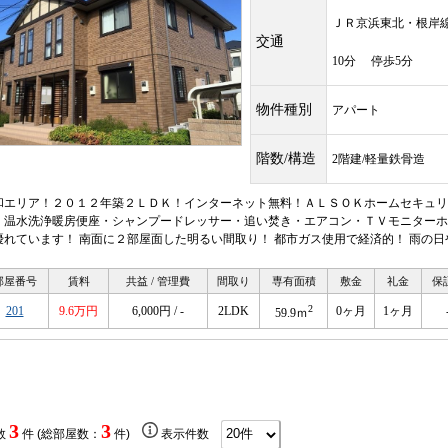
ＪＲ京浜東北・根
交通
10分 停歩5分
物件種別
アパート
階数/構造
2階建/軽量鉄骨造
和エリア！２０１２年築２ＬＤＫ！インターネット無料！ＡＬＳＯＫホームセキュリ
・温水洗浄暖房便座・シャンプードレッサー・追い焚き・エアコン・ＴＶモニターホ
優れています！ 南面に２部屋面した明るい間取り！ 都市ガス使用で経済的！ 雨の
部屋番号
賃料
共益 / 管理費
間取り
専有面積
敷金
礼金
保
2
201
9.6万円
6,000円 / -
2LDK
0ヶ月
1ヶ月
59.9ｍ
3
3
数
件 (総部屋数：
件)
表示件数