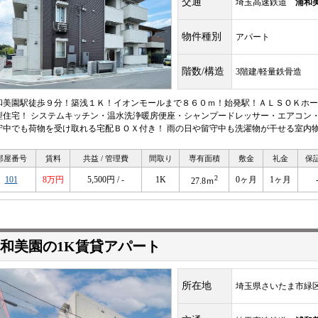
交通
埼玉高速鉄道
浦和
物件種別
アパート
階数/構造
3階建/軽量鉄骨造
和美園駅徒歩９分！築浅１Ｋ！イオンモールまで８６０ｍ！始発駅！ＡＬＳＯＫホー
型住宅！ システムキッチン・温水洗浄暖房便座・シャンプードレッサー・エアコン
守中でも荷物を受け取れる宅配ＢＯＸ付き！ 雨の日や留守中も洗濯物が干せる室内物
部屋番号
賃料
共益 / 管理費
間取り
専有面積
敷金
礼金
保
2
101
8万円
5,500円 / -
1K
0ヶ月
1ヶ月
27.8ｍ
和美園の1K賃貸アパート
所在地
埼玉県さいたま市緑区