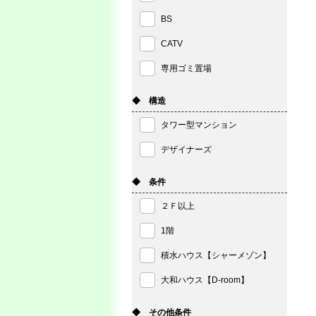
BS
CATV
専用ゴミ置場
◆ 構造
タワー型マンション
デザイナーズ
◆ 条件
２Ｆ以上
1階
積水ハウス【シャーメゾン】
大和ハウス【D-room】
◆ その他条件