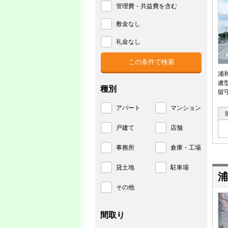
管理費・共益費を含む
敷金なし
礼金なし
浦
慮
種別
留
アパート
マンション
戸建て
店舗
事務所
倉庫・工場
貸土地
駐車場
浦
その他
間取り