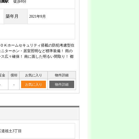
美園駅
徒歩8分
築年月
2021年9月
ＯＫホームセキュリティ搭載の防犯考慮型住
ニターホン・居室照明など標準装備！ 雨の
ス広々確保！ 南に面した明るい間取り！ 都
証金
償却
お気に入り
物件詳細
-
-
お気に入り
物件詳細
区道祖土3丁目