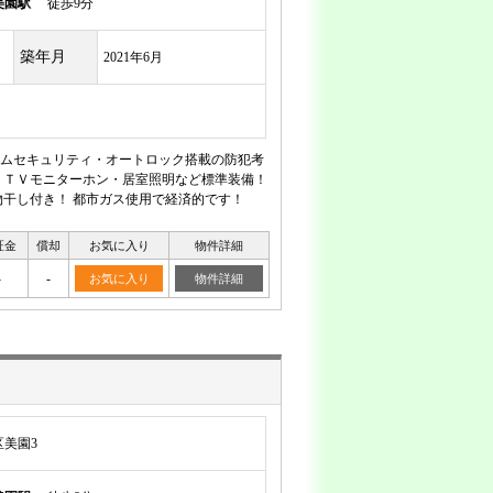
美園駅
徒歩9分
築年月
2021年6月
ムセキュリティ・オートロック搭載の防犯考
・ＴＶモニターホン・居室照明など標準装備！
干し付き！ 都市ガス使用で経済的です！
証金
償却
お気に入り
物件詳細
-
-
お気に入り
物件詳細
美園3