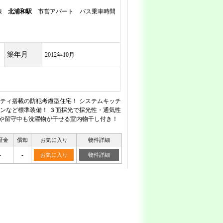
岸線
北浦和駅
市営アパート バス乗車時間
築年月
2012年10月
ティ搭載の防犯考慮型住宅！ システムキッチ
ンなど標準装備！ ３面採光で採光性・通気性
日や留守中も洗濯物が干せる室内物干し付き！
証金
償却
お気に入り
物件詳細
-
-
お気に入り
物件詳細