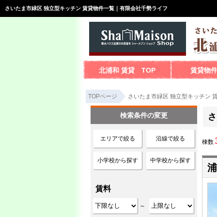
さいたま市緑区 独立型キッチン 賃貸物件一覧｜有限会社千勢ライフ
北浦和 賃貸 TOP
賃貸物
TOPページ
さいたま市緑区 独立型キッチン 
検索条件の変更
さ
エリアで絞る
沿線で絞る
棟数
小学校から探す
中学校から探す
浦
賃料
～