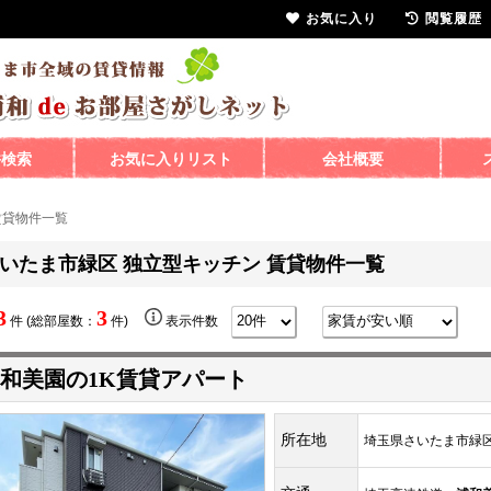
お気に入り
閲覧履歴
件検索
お気に入りリスト
会社概要
賃貸物件一覧
いたま市緑区 独立型キッチン 賃貸物件一覧
3
3
件 (総部屋数：
件)
表示件数
和美園の1K賃貸アパート
所在地
埼玉県さいたま市緑区