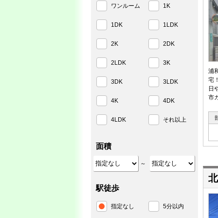
ワンルーム
1K
1DK
1LDK
2K
2DK
2LDK
3K
浦
宅
3DK
3LDK
日
市
4K
4DK
4LDK
それ以上
面積
～
北
駅徒歩
指定なし
5分以内