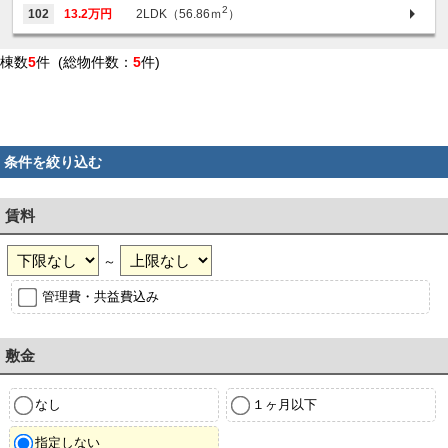
2
102
13.2万円
2LDK（56.86ｍ
）
棟数
5
件 (総物件数：
5
件)
条件を絞り込む
賃料
～
管理費・共益費込み
敷金
なし
１ヶ月以下
指定しない