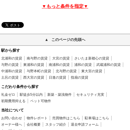
▼もっと条件を指定▼
このページの先頭へ
駅から探す
北浦和の賃貸
南与野の賃貸
大宮の賃貸
さいたま新都心の賃貸
与野の賃貸
東浦和の賃貸
南浦和の賃貸
浦和の賃貸
武蔵浦和の賃貸
中浦和の賃貸
与野本町の賃貸
北与野の賃貸
東大宮の賃貸
土呂の賃貸
西大宮の賃貸
日進の賃貸
指扇の賃貸
こだわり条件から探す
礼金ゼロ
駅徒歩5分以内
新築・築浅物件
セキュリティ充実
初期費用抑える
ペット可物件
当社について
お問い合わせ
物件レポート
売買物件はこちら
駐車場はこちら
オーナー様へ
会社概要
スタッフ紹介
退去申請フォーム