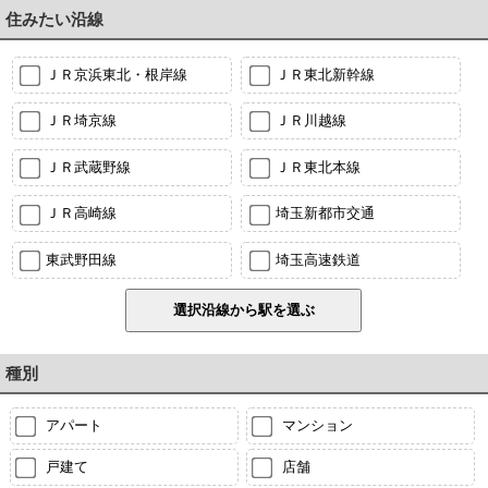
住みたい沿線
ＪＲ京浜東北・根岸線
ＪＲ東北新幹線
ＪＲ埼京線
ＪＲ川越線
ＪＲ武蔵野線
ＪＲ東北本線
ＪＲ高崎線
埼玉新都市交通
東武野田線
埼玉高速鉄道
種別
アパート
マンション
戸建て
店舗