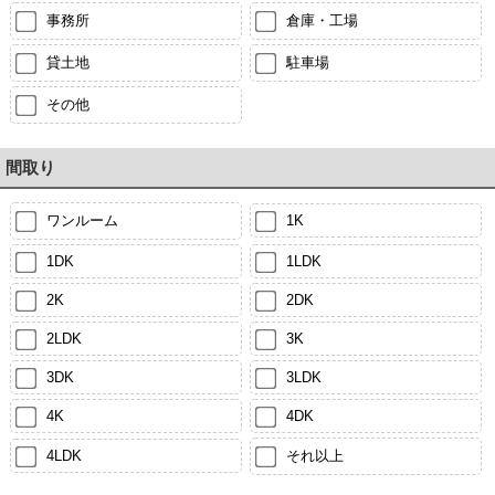
事務所
倉庫・工場
貸土地
駐車場
その他
間取り
ワンルーム
1K
1DK
1LDK
2K
2DK
2LDK
3K
3DK
3LDK
4K
4DK
4LDK
それ以上