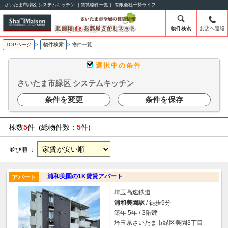
さいたま市緑区 システムキッチン ｜賃貸物件一覧｜ 有限会社千勢ライフ
物件検索
お店へ連絡
TOPページ
>
物件検索
>
物件一覧
選択中の条件
さいたま市緑区 システムキッチン
条件を変更
条件を保存
棟数
5
件 (総物件数：
5
件)
並び順 ：
浦和美園の1K賃貸アパート
アパート
埼玉高速鉄道
浦和美園駅
/ 徒歩9分
築年 5年 / 3階建
埼玉県さいたま市緑区美園3丁目