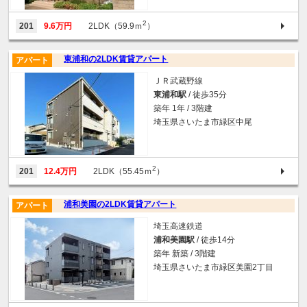
2
201
9.6万円
2LDK（59.9ｍ
）
東浦和の2LDK賃貸アパート
アパート
ＪＲ武蔵野線
東浦和駅
/ 徒歩35分
築年 1年 / 3階建
埼玉県さいたま市緑区中尾
2
201
12.4万円
2LDK（55.45ｍ
）
浦和美園の2LDK賃貸アパート
アパート
埼玉高速鉄道
浦和美園駅
/ 徒歩14分
築年 新築 / 3階建
埼玉県さいたま市緑区美園2丁目