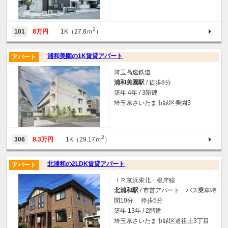
2
101
8万円
1K（27.8ｍ
）
浦和美園の1K賃貸アパート
アパート
埼玉高速鉄道
浦和美園駅
/ 徒歩8分
築年 4年 / 3階建
埼玉県さいたま市緑区美園3
2
306
8.3万円
1K（29.17ｍ
）
北浦和の2LDK賃貸アパート
アパート
ＪＲ京浜東北・根岸線
北浦和駅
/ 市営アパート バス乗車時
間10分 停歩5分
築年 13年 / 2階建
埼玉県さいたま市緑区道祖土3丁目