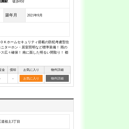
美園駅
徒歩8分
築年月
2021年9月
ＯＫホームセキュリティ搭載の防犯考慮型住
ニターホン・居室照明など標準装備！ 雨の
ス広々確保！ 南に面した明るい間取り！ 都
証金
償却
お気に入り
物件詳細
-
-
お気に入り
物件詳細
区道祖土3丁目