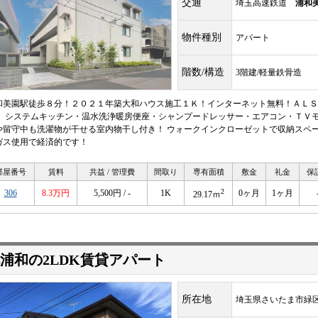
交通
埼玉高速鉄道
浦和
物件種別
アパート
階数/構造
3階建/軽量鉄骨造
和美園駅徒歩８分！２０２１年築大和ハウス施工１Ｋ！インターネット無料！ＡＬＳ
！ システムキッチン・温水洗浄暖房便座・シャンプードレッサー・エアコン・ＴＶモ
や留守中も洗濯物が干せる室内物干し付き！ ウォークインクローゼットで収納スペー
ガス使用で経済的です！
部屋番号
賃料
共益 / 管理費
間取り
専有面積
敷金
礼金
保
2
306
8.3万円
5,500円 / -
1K
0ヶ月
1ヶ月
29.17ｍ
浦和の2LDK賃貸アパート
所在地
埼玉県さいたま市緑