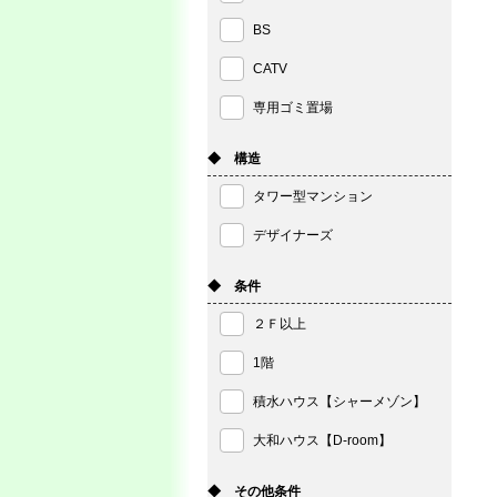
BS
CATV
専用ゴミ置場
◆ 構造
タワー型マンション
デザイナーズ
◆ 条件
２Ｆ以上
1階
積水ハウス【シャーメゾン】
大和ハウス【D-room】
◆ その他条件