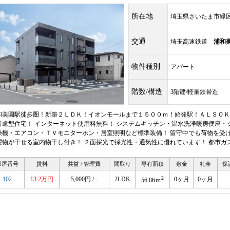
所在地
埼玉県さいたま市緑区
交通
埼玉高速鉄道
浦和
物件種別
アパート
階数/構造
3階建/軽量鉄骨造
和美園駅徒歩圏！新築２ＬＤＫ！イオンモールまで１５００ｍ！始発駅！ＡＬＳＯＫ
考慮型住宅！ インターネット使用料無料！ システムキッチン・温水洗浄暖房便座・
燥機・エアコン・ＴＶモニターホン・居室照明など標準装備！ 留守中でも荷物を受け
濯物が干せる室内物干し付き！ ２面採光で採光性・通気性に優れています！ 都市ガ
部屋番号
賃料
共益 / 管理費
間取り
専有面積
敷金
礼金
保
2
102
13.2万円
5,000円 / -
2LDK
0ヶ月
0ヶ月
56.86ｍ