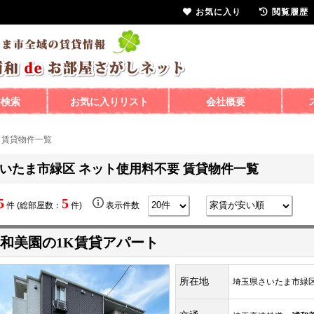
お気に入り
閲覧履歴
件検索
お気に入りリスト
会社概要
 賃貸物件一覧
いたま市緑区 ネット使用料不要 賃貸物件一覧
5
5
件 (総部屋数：
件)
表示件数
和美園の1K賃貸アパート
所在地
埼玉県さいたま市緑区