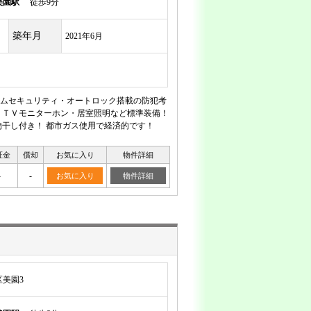
美園駅
徒歩9分
築年月
2021年6月
ムセキュリティ・オートロック搭載の防犯考
・ＴＶモニターホン・居室照明など標準装備！
干し付き！ 都市ガス使用で経済的です！
証金
償却
お気に入り
物件詳細
-
-
お気に入り
物件詳細
美園3