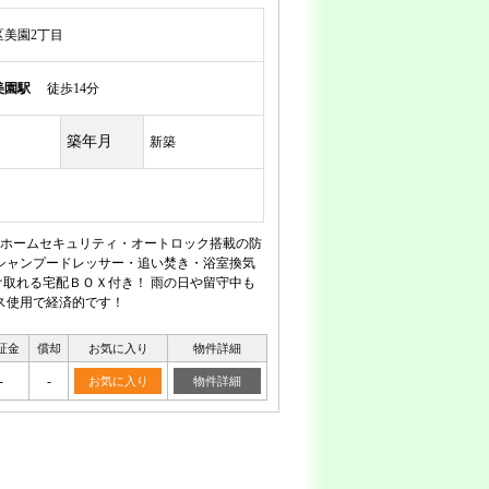
美園2丁目
美園駅
徒歩14分
築年月
新築
ホームセキュリティ・オートロック搭載の防
シャンプードレッサー・追い焚き・浴室換気
取れる宅配ＢＯＸ付き！ 雨の日や留守中も
ス使用で経済的です！
証金
償却
お気に入り
物件詳細
-
-
お気に入り
物件詳細