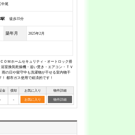
区中尾
和駅
徒歩35分
築年月
2025年2月
ＣＯＭホームセキュリティ・オートロック搭
・浴室換気乾燥機・追い焚き・エアコン・ＴＶ
 雨の日や留守中も洗濯物が干せる室内物干
す！ 都市ガス使用で経済的です！
証金
償却
お気に入り
物件詳細
-
-
お気に入り
物件詳細