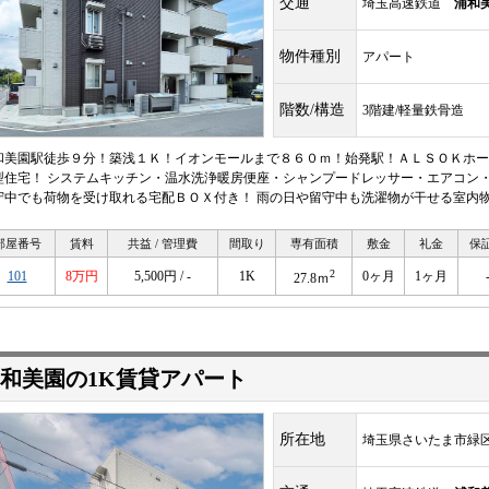
交通
埼玉高速鉄道
浦和
物件種別
アパート
階数/構造
3階建/軽量鉄骨造
和美園駅徒歩９分！築浅１Ｋ！イオンモールまで８６０ｍ！始発駅！ＡＬＳＯＫホー
型住宅！ システムキッチン・温水洗浄暖房便座・シャンプードレッサー・エアコン
守中でも荷物を受け取れる宅配ＢＯＸ付き！ 雨の日や留守中も洗濯物が干せる室内物
部屋番号
賃料
共益 / 管理費
間取り
専有面積
敷金
礼金
保
2
101
8万円
5,500円 / -
1K
0ヶ月
1ヶ月
27.8ｍ
和美園の1K賃貸アパート
所在地
埼玉県さいたま市緑区