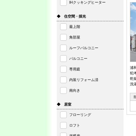
IHクッキングヒーター
◆ 住空間・採光
最上階
角部屋
ルーフバルコニー
バルコニー
浦
専用庭
犯
乾
内装リフォーム済
洗
南向き
◆ 居室
フローリング
ロフト