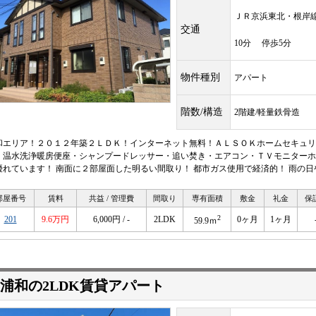
ＪＲ京浜東北・根
交通
10分 停歩5分
物件種別
アパート
階数/構造
2階建/軽量鉄骨造
和エリア！２０１２年築２ＬＤＫ！インターネット無料！ＡＬＳＯＫホームセキュリ
・温水洗浄暖房便座・シャンプードレッサー・追い焚き・エアコン・ＴＶモニターホ
優れています！ 南面に２部屋面した明るい間取り！ 都市ガス使用で経済的！ 雨の
部屋番号
賃料
共益 / 管理費
間取り
専有面積
敷金
礼金
保
2
201
9.6万円
6,000円 / -
2LDK
0ヶ月
1ヶ月
59.9ｍ
浦和の2LDK賃貸アパート