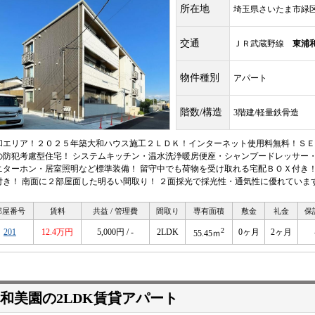
所在地
埼玉県さいたま市緑
交通
ＪＲ武蔵野線
東浦
物件種別
アパート
階数/構造
3階建/軽量鉄骨造
和エリア！２０２５年築大和ハウス施工２ＬＤＫ！インターネット使用料無料！ＳＥ
の防犯考慮型住宅！ システムキッチン・温水洗浄暖房便座・シャンプードレッサー
ニターホン・居室照明など標準装備！ 留守中でも荷物を受け取れる宅配ＢＯＸ付き！
付き！ 南面に２部屋面した明るい間取り！ ２面採光で採光性・通気性に優れていま
部屋番号
賃料
共益 / 管理費
間取り
専有面積
敷金
礼金
保
2
201
12.4万円
5,000円 / -
2LDK
0ヶ月
2ヶ月
55.45ｍ
和美園の2LDK賃貸アパート