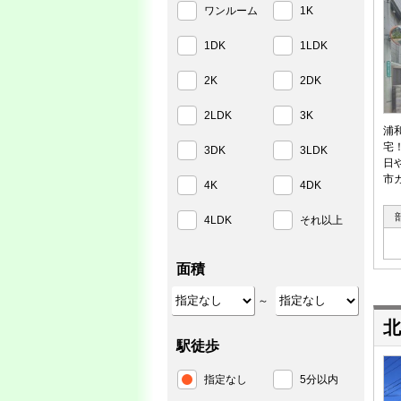
ワンルーム
1K
1DK
1LDK
2K
2DK
2LDK
3K
浦
宅
3DK
3LDK
日
市
4K
4DK
4LDK
それ以上
面積
～
北
駅徒歩
指定なし
5分以内