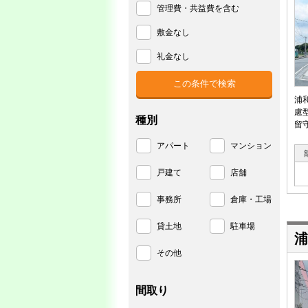
管理費・共益費を含む
敷金なし
礼金なし
浦
慮
種別
留
アパート
マンション
戸建て
店舗
事務所
倉庫・工場
貸土地
駐車場
浦
その他
間取り