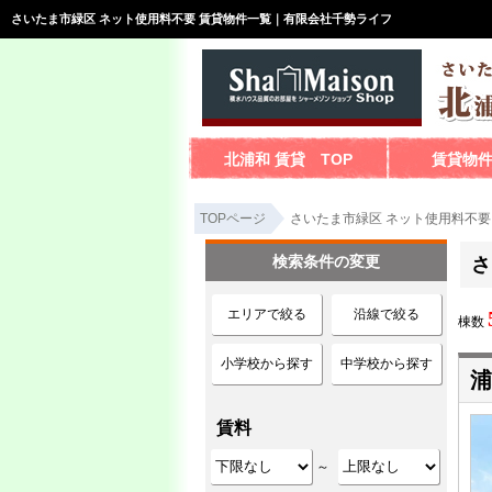
さいたま市緑区 ネット使用料不要 賃貸物件一覧｜有限会社千勢ライフ
北浦和 賃貸 TOP
賃貸物
TOPページ
さいたま市緑区 ネット使用料不要
検索条件の変更
さ
エリアで絞る
沿線で絞る
棟数
小学校から探す
中学校から探す
浦
賃料
～