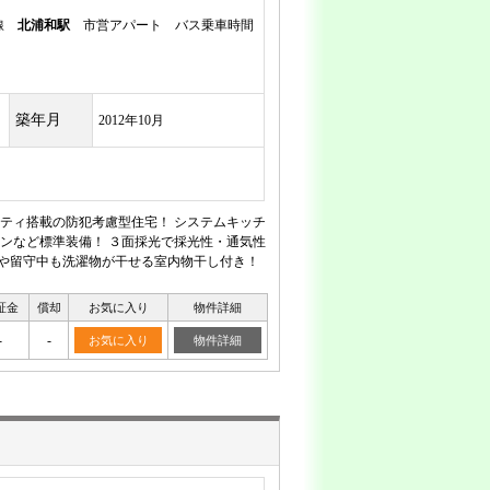
岸線
北浦和駅
市営アパート バス乗車時間
築年月
2012年10月
ティ搭載の防犯考慮型住宅！ システムキッチ
ンなど標準装備！ ３面採光で採光性・通気性
日や留守中も洗濯物が干せる室内物干し付き！
証金
償却
お気に入り
物件詳細
-
-
お気に入り
物件詳細