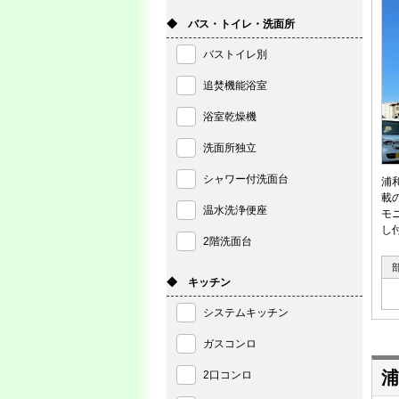
◆ バス・トイレ・洗面所
バストイレ別
追焚機能浴室
浴室乾燥機
洗面所独立
シャワー付洗面台
浦
載
温水洗浄便座
モ
し
2階洗面台
◆ キッチン
システムキッチン
ガスコンロ
浦
2口コンロ