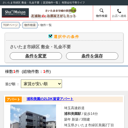
さいたま市緑区 敷金・礼金不要 ｜賃貸物件一覧｜ 有限会社千勢ライフ
物件検索
お店へ連絡
TOPページ
>
物件検索
>
物件一覧
選択中の条件
さいたま市緑区 敷金・礼金不要
条件を変更
条件を保存
棟数
1
件 (総物件数：
1
件)
並び順 ：
浦和美園の2LDK賃貸アパート
アパート
埼玉高速鉄道
浦和美園駅
/ 徒歩14分
築年 新築 / 3階建
埼玉県さいたま市緑区美園2丁目