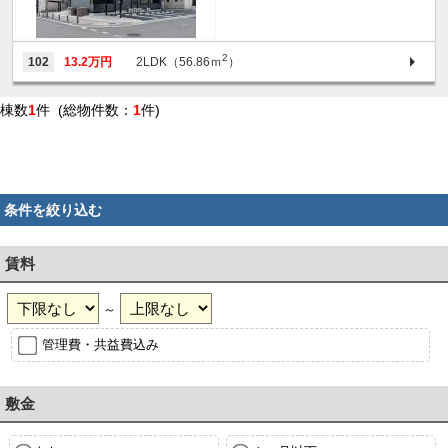
2
102
13.2万円
2LDK（56.86ｍ
）
棟数
1
件 (総物件数：
1
件)
条件を絞り込む
賃料
～
管理費・共益費込み
敷金