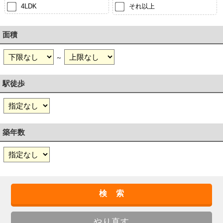
4LDK
それ以上
面積
～
駅徒歩
築年数