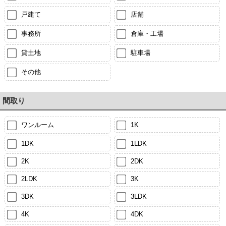
戸建て
店舗
事務所
倉庫・工場
貸土地
駐車場
その他
間取り
ワンルーム
1K
1DK
1LDK
2K
2DK
2LDK
3K
3DK
3LDK
4K
4DK