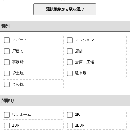
種別
アパート
マンション
戸建て
店舗
事務所
倉庫・工場
貸土地
駐車場
その他
間取り
ワンルーム
1K
1DK
1LDK