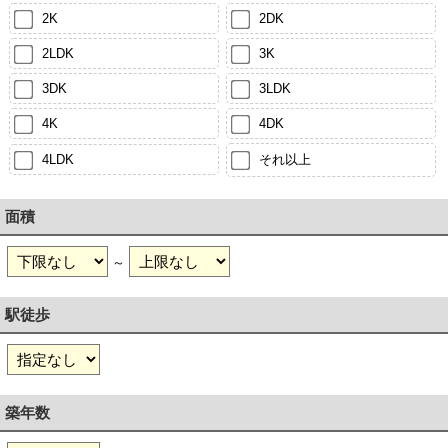
2K
2DK
2LDK
3K
3DK
3LDK
4K
4DK
4LDK
それ以上
面積
～
駅徒歩
築年数