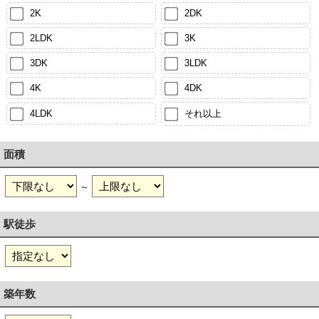
2K
2DK
2LDK
3K
3DK
3LDK
4K
4DK
4LDK
それ以上
面積
～
駅徒歩
築年数