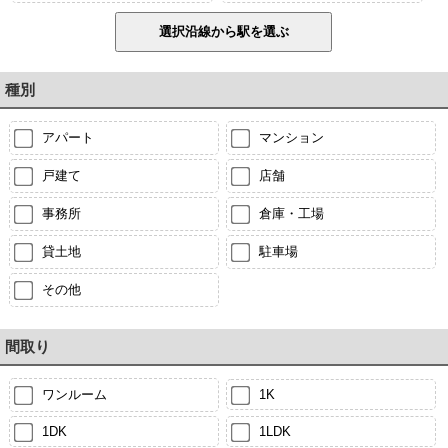
種別
アパート
マンション
戸建て
店舗
事務所
倉庫・工場
貸土地
駐車場
その他
間取り
ワンルーム
1K
1DK
1LDK