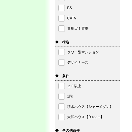
BS
CATV
専用ゴミ置場
◆ 構造
タワー型マンション
デザイナーズ
◆ 条件
２Ｆ以上
1階
積水ハウス【シャーメゾン】
大和ハウス【D-room】
◆ その他条件