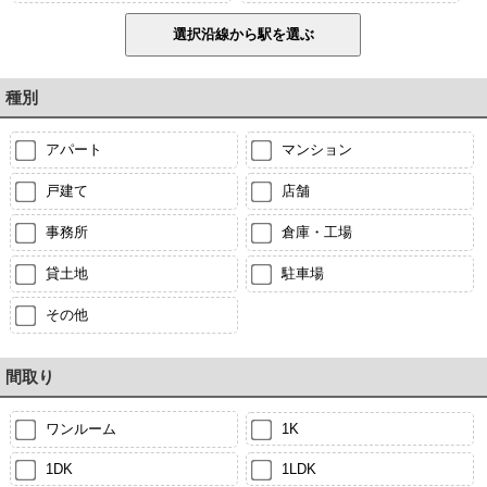
種別
アパート
マンション
戸建て
店舗
事務所
倉庫・工場
貸土地
駐車場
その他
間取り
ワンルーム
1K
1DK
1LDK