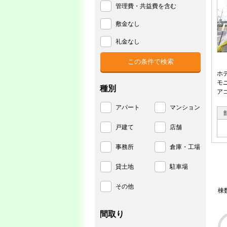
管理費・共益費を含む
敷金なし
礼金なし
ホ
モ
種別
ア
アパート
マンション
戸建て
店舗
事務所
倉庫・工場
貸土地
駐車場
その他
棟
間取り