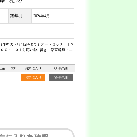
町駅
徒歩8分
築年月
2024年4月
♪（小型犬・猫計2匹まで）オートロック・ＴＶ
ＢＯＸ・ＩＯＴ対応♪ 追い焚き・浴室乾燥・エ
証金
償却
お気に入り
物件詳細
-
-
お気に入り
物件詳細