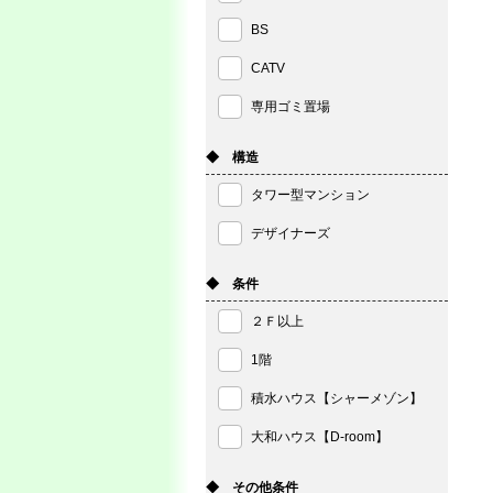
BS
CATV
専用ゴミ置場
◆ 構造
タワー型マンション
デザイナーズ
◆ 条件
２Ｆ以上
1階
積水ハウス【シャーメゾン】
大和ハウス【D-room】
◆ その他条件