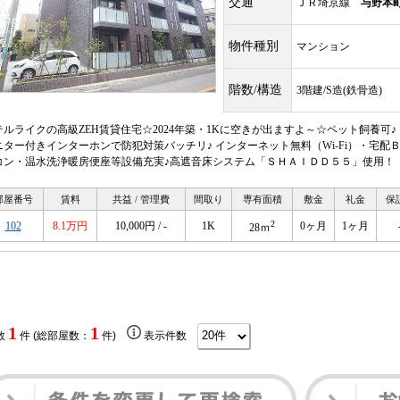
交通
ＪＲ埼京線
与野本
物件種別
マンション
階数/構造
3階建/S造(鉄骨造)
テルライクの高級ZEH賃貸住宅☆2024年築・1Kに空きが出ますよ～☆ペット飼養可
ニター付きインターホンで防犯対策バッチリ♪ インターネット無料（Wi-Fi）・宅配
コン・温水洗浄暖房便座等設備充実♪高遮音床システム「ＳＨＡＩＤＤ５５」使用！
部屋番号
賃料
共益 / 管理費
間取り
専有面積
敷金
礼金
保
2
102
8.1万円
10,000円 / -
1K
0ヶ月
1ヶ月
28ｍ
1
1
数
件 (総部屋数：
件)
表示件数