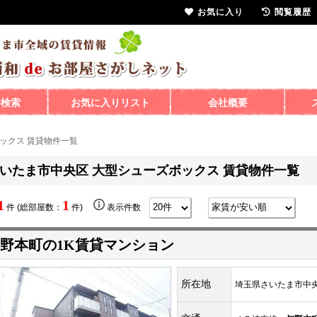
お気に入り
閲覧履歴
件検索
お気に入りリスト
会社概要
ックス 賃貸物件一覧
いたま市中央区 大型シューズボックス 賃貸物件一覧
1
1
件 (総部屋数：
件)
表示件数
野本町の1K賃貸マンション
所在地
埼玉県さいたま市中