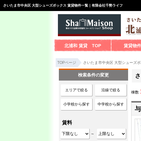
さいたま市中央区 大型シューズボックス 賃貸物件一覧｜有限会社千勢ライフ
北浦和 賃貸 TOP
賃貸物
TOPページ
さいたま市中央区 大型シューズボ
検索条件の変更
さ
エリアで絞る
沿線で絞る
棟数
小学校から探す
中学校から探す
与
賃料
～