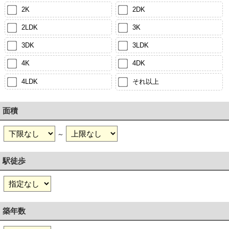
2K
2DK
2LDK
3K
3DK
3LDK
4K
4DK
4LDK
それ以上
面積
～
駅徒歩
築年数