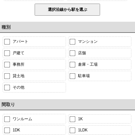
種別
アパート
マンション
戸建て
店舗
事務所
倉庫・工場
貸土地
駐車場
その他
間取り
ワンルーム
1K
1DK
1LDK