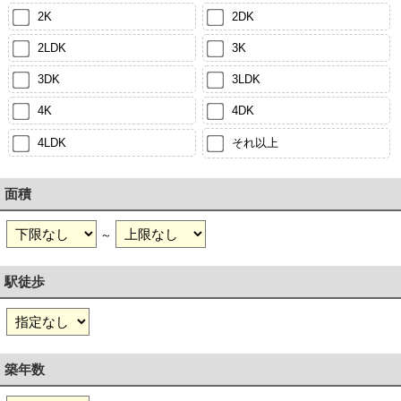
2K
2DK
2LDK
3K
3DK
3LDK
4K
4DK
4LDK
それ以上
面積
～
駅徒歩
築年数