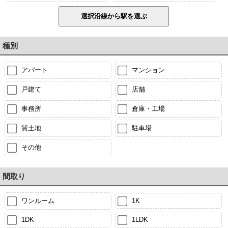
種別
アパート
マンション
戸建て
店舗
事務所
倉庫・工場
貸土地
駐車場
その他
間取り
ワンルーム
1K
1DK
1LDK