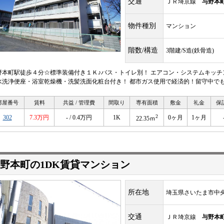
交通
ＪＲ埼京線
与野本
物件種別
マンション
階数/構造
3階建/S造(鉄骨造)
野本町駅徒歩４分☆標準装備付き１Ｋ♪バス・トイレ別！ エアコン・システムキッ
水洗浄便座・浴室乾燥機・洗髪洗面化粧台付き！ 都市ガス使用で経済的！留守中で
部屋番号
賃料
共益 / 管理費
間取り
専有面積
敷金
礼金
保
2
302
7.3万円
- / 0.4万円
1K
0ヶ月
1ヶ月
22.35ｍ
野本町の1DK賃貸マンション
所在地
埼玉県さいたま市中央
交通
ＪＲ埼京線
与野本