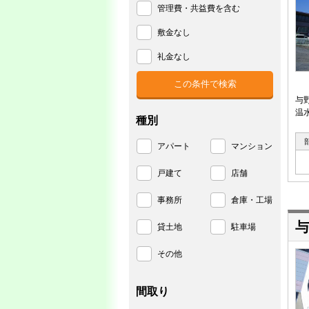
管理費・共益費を含む
敷金なし
礼金なし
与
温
種別
アパート
マンション
戸建て
店舗
事務所
倉庫・工場
与
貸土地
駐車場
その他
間取り