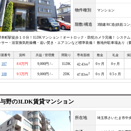
物件種別
マンション
階数/構造
3階建/RC造(鉄筋コ
野本町駅徒歩１０分！1LDKマンション！オートロック・防犯カメラ完備！ システ
ッサー・浴室換気乾燥機・追い焚き・エアコンなど標準装備！ 敷地外駐車場あり（
部屋番号
賃料
共益 / 管理費
間取り
専有面積
敷金
礼金
保
2
107
8.6万円
9,000円 / -
1LDK
0ヶ月
0ヶ月
42.43ｍ
2
108
9.5万円
9,000円 / -
2DK
0ヶ月
0.5ヶ月
47.83ｍ
与野の3LDK賃貸マンション
所在地
埼玉県さいたま市中央