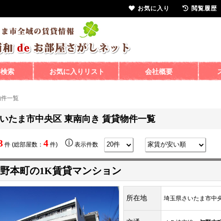
お気に入り
閲覧履歴
件検索
お気に入りリスト
会社概要
物件一覧
いたま市中央区 東南向き 賃貸物件一覧
3
4
件 (総部屋数：
件)
表示件数
野本町の1K賃貸マンション
所在地
埼玉県さいたま市中央