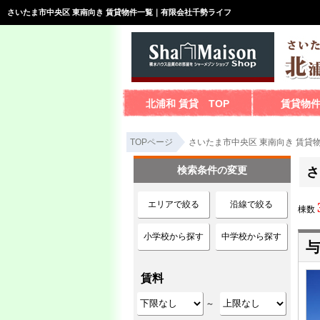
さいたま市中央区 東南向き 賃貸物件一覧｜有限会社千勢ライフ
北浦和 賃貸 TOP
賃貸物
TOPページ
さいたま市中央区 東南向き 賃貸
検索条件の変更
さ
エリアで絞る
沿線で絞る
棟数
小学校から探す
中学校から探す
与
賃料
～