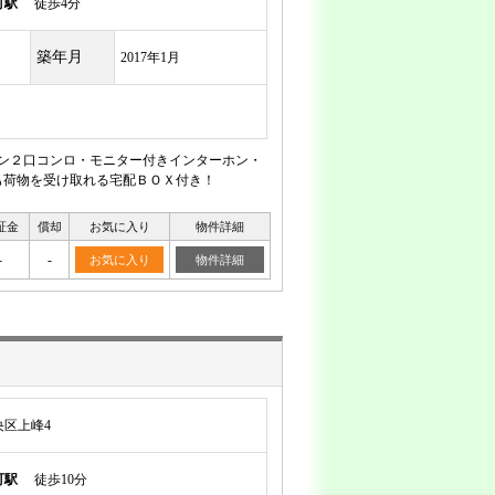
町駅
徒歩4分
築年月
2017年1月
チン２口コンロ・モニター付きインターホン・
も荷物を受け取れる宅配ＢＯＸ付き！
証金
償却
お気に入り
物件詳細
-
-
お気に入り
物件詳細
区上峰4
町駅
徒歩10分