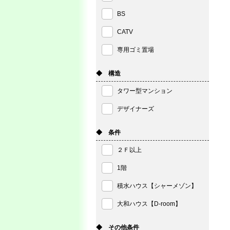
BS
CATV
専用ゴミ置場
◆ 構造
タワー型マンション
デザイナーズ
◆ 条件
２Ｆ以上
1階
積水ハウス【シャーメゾン】
大和ハウス【D-room】
◆ その他条件