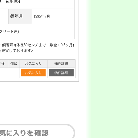
駅
徒歩10分
築年月
1995年7月
ンクリート造)
養可♪(体長50センチまで 敷金＋0.5ヶ月)
も充実しております♪
証金
償却
お気に入り
物件詳細
-
-
お気に入り
物件詳細