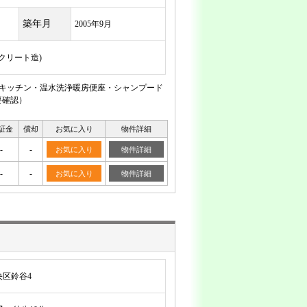
築年月
2005年9月
ンクリート造)
ムキッチン・温水洗浄暖房便座・シャンプード
要確認）
証金
償却
お気に入り
物件詳細
-
-
お気に入り
物件詳細
-
-
お気に入り
物件詳細
区鈴谷4