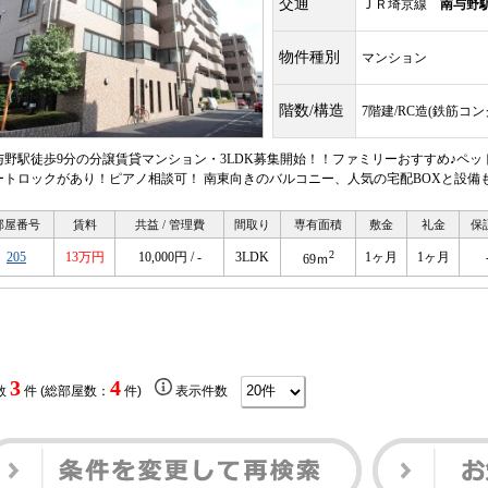
交通
ＪＲ埼京線
南与野
物件種別
マンション
階数/構造
7階建/RC造(鉄筋コ
与野駅徒歩9分の分譲賃貸マンション・3LDK募集開始！！ファミリーおすすめ♪ペット飼
ートロックがあり！ピアノ相談可！ 南東向きのバルコニー、人気の宅配BOXと設備
部屋番号
賃料
共益 / 管理費
間取り
専有面積
敷金
礼金
保
2
205
13万円
10,000円 / -
3LDK
1ヶ月
1ヶ月
69ｍ
3
4
数
件 (総部屋数：
件)
表示件数