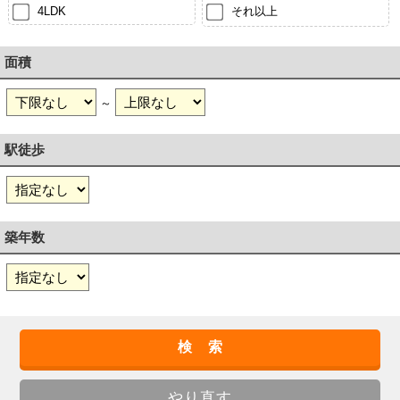
4LDK
それ以上
面積
～
駅徒歩
築年数