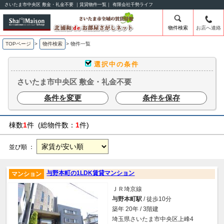
さいたま市中央区 敷金・礼金不要 ｜賃貸物件一覧｜ 有限会社千勢ライフ
物件検索
お店へ連絡
TOPページ
>
物件検索
>
物件一覧
選択中の条件
さいたま市中央区 敷金・礼金不要
条件を変更
条件を保存
棟数
1
件 (総物件数：
1
件)
並び順 ：
与野本町の1LDK賃貸マンション
マンション
ＪＲ埼京線
与野本町駅
/ 徒歩10分
築年 20年 / 3階建
埼玉県さいたま市中央区上峰4