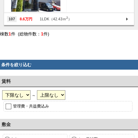
2
107
8.6万円
1LDK（42.43ｍ
）
棟数
1
件 (総物件数：
1
件)
条件を絞り込む
賃料
～
管理費・共益費込み
敷金