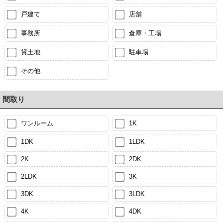
戸建て
店舗
事務所
倉庫・工場
貸土地
駐車場
その他
間取り
ワンルーム
1K
1DK
1LDK
2K
2DK
2LDK
3K
3DK
3LDK
4K
4DK