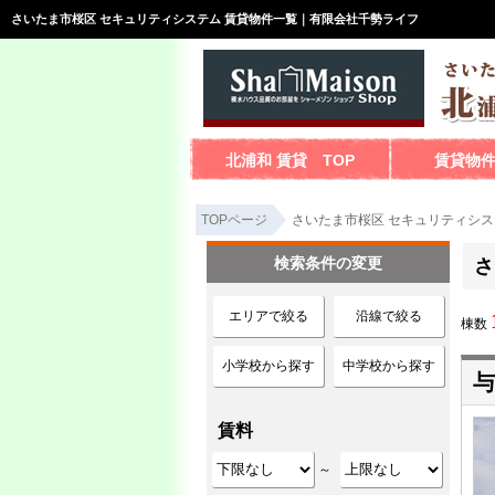
さいたま市桜区 セキュリティシステム 賃貸物件一覧｜有限会社千勢ライフ
北浦和 賃貸 TOP
賃貸物
TOPページ
さいたま市桜区 セキュリティシス
検索条件の変更
さ
エリアで絞る
沿線で絞る
棟数
小学校から探す
中学校から探す
与
賃料
～