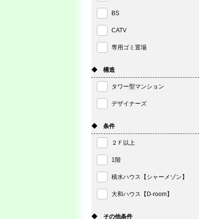
BS
CATV
専用ゴミ置場
◆ 構造
タワー型マンション
デザイナーズ
◆ 条件
２Ｆ以上
1階
積水ハウス【シャーメゾン】
大和ハウス【D-room】
◆ その他条件