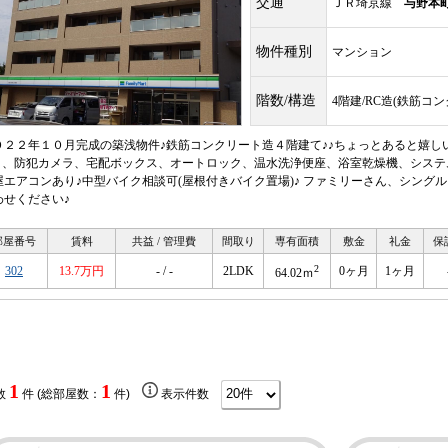
交通
ＪＲ埼京線
与野本
物件種別
マンション
階数/構造
4階建/RC造(鉄筋コ
０２２年１０月完成の築浅物件♪鉄筋コンクリート造４階建て♪♪ちょっとあると嬉しい
i）、防犯カメラ、宅配ボックス、オートロック、温水洗浄便座、浴室乾燥機、シス
屋エアコンあり♪中型バイク相談可(屋根付きバイク置場)♪ ファミリーさん、シング
わせください♪
部屋番号
賃料
共益 / 管理費
間取り
専有面積
敷金
礼金
保
2
302
13.7万円
- / -
2LDK
0ヶ月
1ヶ月
64.02ｍ
1
1
数
件 (総部屋数：
件)
表示件数