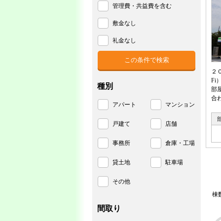
管理費・共益費を含む
敷金なし
礼金なし
２
F
種別
部
合
アパート
マンション
戸建て
店舗
事務所
倉庫・工場
貸土地
駐車場
その他
棟
間取り