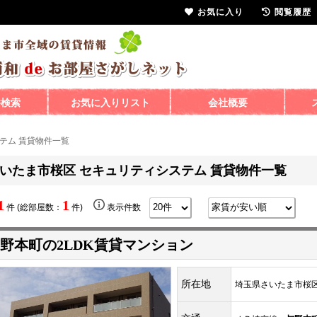
お気に入り
閲覧履歴
件検索
お気に入りリスト
会社概要
テム 賃貸物件一覧
いたま市桜区 セキュリティシステム 賃貸物件一覧
1
1
件 (総部屋数：
件)
表示件数
野本町の2LDK賃貸マンション
所在地
埼玉県さいたま市桜区