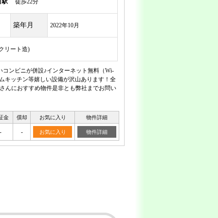
町駅
徒歩22分
築年月
2022年10月
ンクリート造)
コンビニが併設♪インターネット無料（Wi-
テムキッチン等嬉しい設備が沢山あります！全
ルさんにおすすめ物件是非とも弊社までお問い
証金
償却
お気に入り
物件詳細
-
-
お気に入り
物件詳細