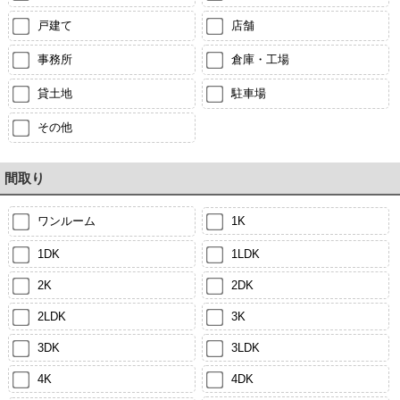
戸建て
店舗
事務所
倉庫・工場
貸土地
駐車場
その他
間取り
ワンルーム
1K
1DK
1LDK
2K
2DK
2LDK
3K
3DK
3LDK
4K
4DK