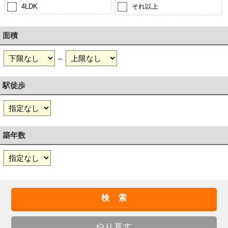
4LDK
それ以上
面積
～
駅徒歩
築年数