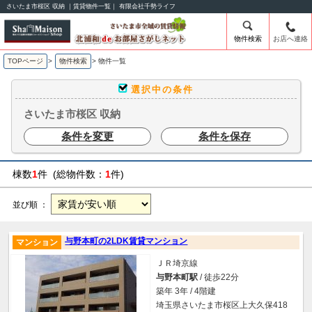
さいたま市桜区 収納 ｜賃貸物件一覧｜ 有限会社千勢ライフ
物件検索
お店へ連絡
TOPページ
>
物件検索
>
物件一覧
選択中の条件
さいたま市桜区 収納
条件を変更
条件を保存
棟数
1
件 (総物件数：
1
件)
並び順 ：
与野本町の2LDK賃貸マンション
マンション
ＪＲ埼京線
与野本町駅
/ 徒歩22分
築年 3年 / 4階建
埼玉県さいたま市桜区上大久保418