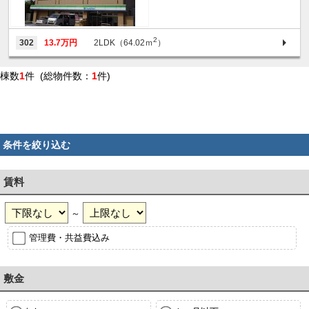
2
302
13.7万円
2LDK（64.02ｍ
）
棟数
1
件 (総物件数：
1
件)
条件を絞り込む
賃料
～
管理費・共益費込み
敷金