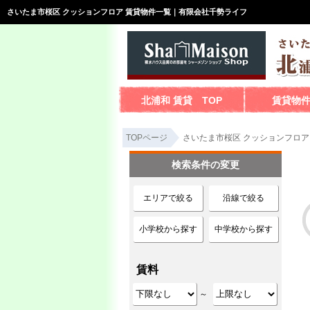
さいたま市桜区 クッションフロア 賃貸物件一覧｜有限会社千勢ライフ
北浦和 賃貸 TOP
賃貸物
TOPページ
さいたま市桜区 クッションフロア
検索条件の変更
エリアで絞る
沿線で絞る
小学校から探す
中学校から探す
賃料
～