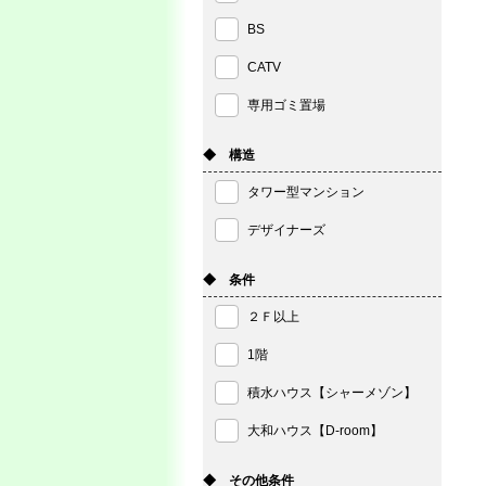
BS
CATV
専用ゴミ置場
◆ 構造
タワー型マンション
デザイナーズ
◆ 条件
２Ｆ以上
1階
積水ハウス【シャーメゾン】
大和ハウス【D-room】
◆ その他条件