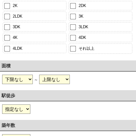
2K
2DK
2LDK
3K
3DK
3LDK
4K
4DK
4LDK
それ以上
面積
～
駅徒歩
築年数