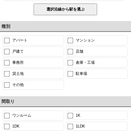
種別
アパート
マンション
戸建て
店舗
事務所
倉庫・工場
貸土地
駐車場
その他
間取り
ワンルーム
1K
1DK
1LDK