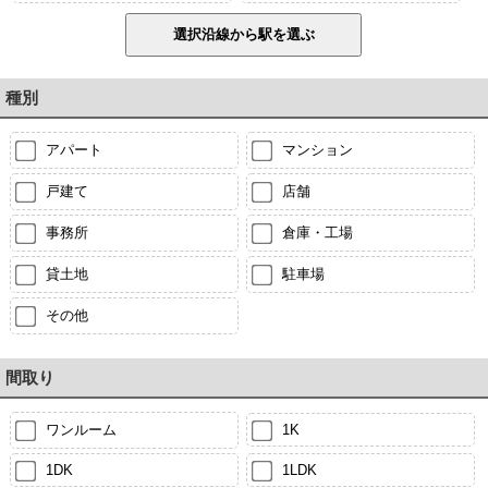
種別
アパート
マンション
戸建て
店舗
事務所
倉庫・工場
貸土地
駐車場
その他
間取り
ワンルーム
1K
1DK
1LDK