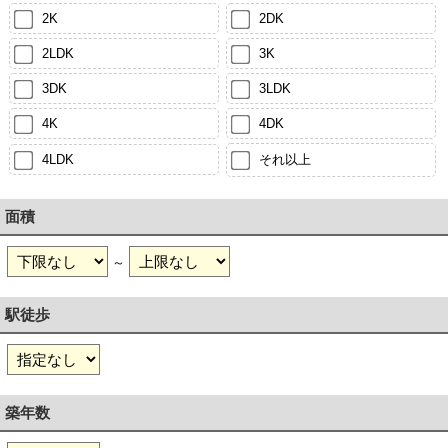
2K
2DK
2LDK
3K
3DK
3LDK
4K
4DK
4LDK
それ以上
面積
～
駅徒歩
築年数