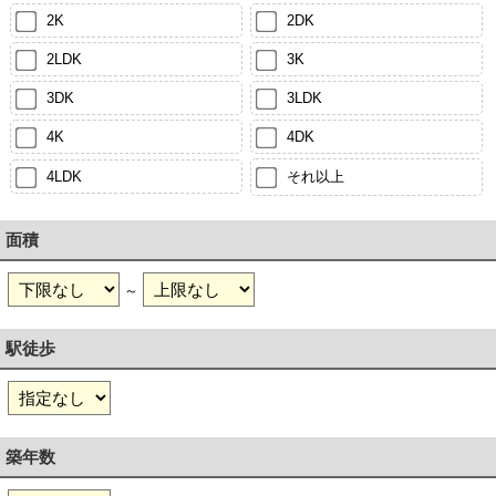
2K
2DK
2LDK
3K
3DK
3LDK
4K
4DK
4LDK
それ以上
面積
～
駅徒歩
築年数