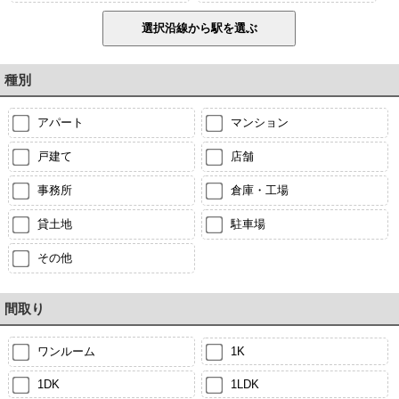
種別
アパート
マンション
戸建て
店舗
事務所
倉庫・工場
貸土地
駐車場
その他
間取り
ワンルーム
1K
1DK
1LDK