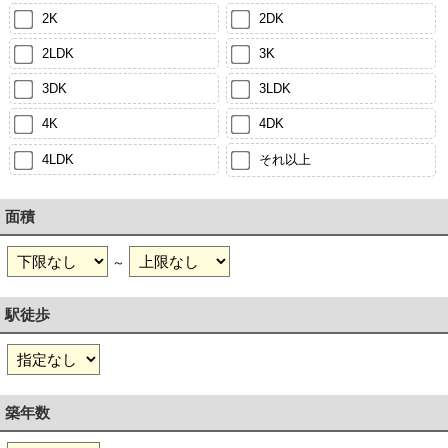
2K
2DK
2LDK
3K
3DK
3LDK
4K
4DK
4LDK
それ以上
面積
～
駅徒歩
築年数