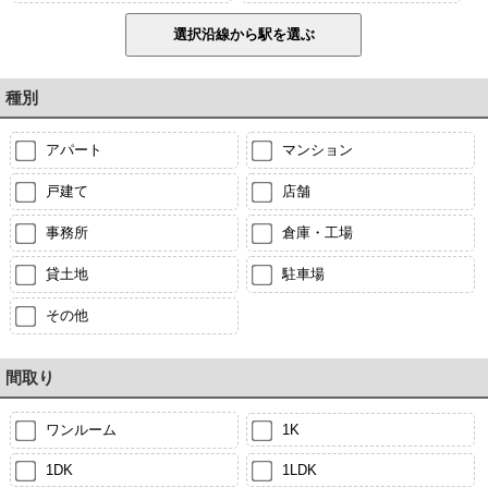
種別
アパート
マンション
戸建て
店舗
事務所
倉庫・工場
貸土地
駐車場
その他
間取り
ワンルーム
1K
1DK
1LDK