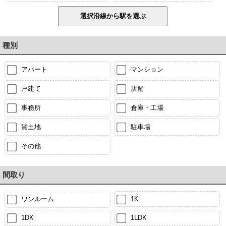
種別
アパート
マンション
戸建て
店舗
事務所
倉庫・工場
貸土地
駐車場
その他
間取り
ワンルーム
1K
1DK
1LDK