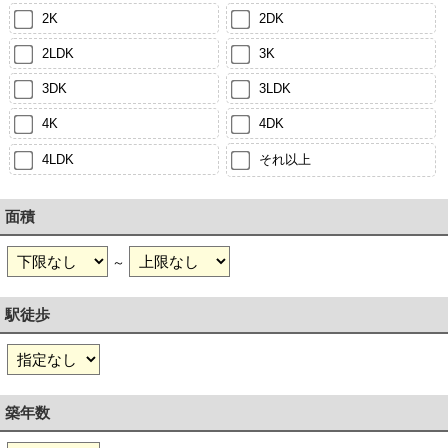
2K
2DK
2LDK
3K
3DK
3LDK
4K
4DK
4LDK
それ以上
面積
～
駅徒歩
築年数