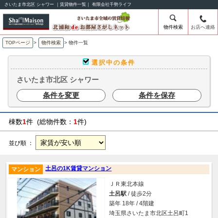
さいたま市北区 シャワー ｜賃貸物件一覧｜ 有限会社千勢ライフ
物件検索
お店へ連絡
TOPページ
>
物件検索
>
物件一覧
選択中の条件
さいたま市北区 シャワー
条件を変更
条件を保存
棟数
1
件 (総物件数：
1
件)
並び順 ：
土呂の1K賃貸マンション
マンション
ＪＲ東北本線
土呂駅
/ 徒歩2分
築年 18年 / 4階建
埼玉県さいたま市北区土呂町1