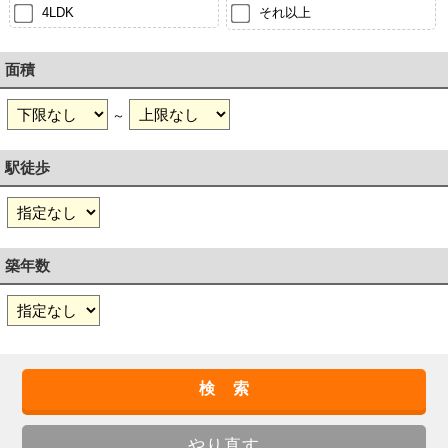
4LDK
それ以上
面積
～
駅徒歩
築年数