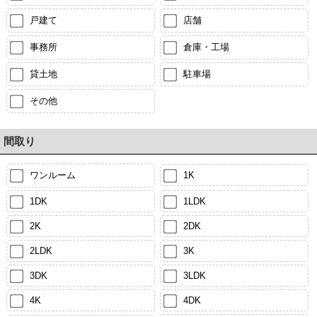
戸建て
店舗
事務所
倉庫・工場
貸土地
駐車場
その他
間取り
ワンルーム
1K
1DK
1LDK
2K
2DK
2LDK
3K
3DK
3LDK
4K
4DK