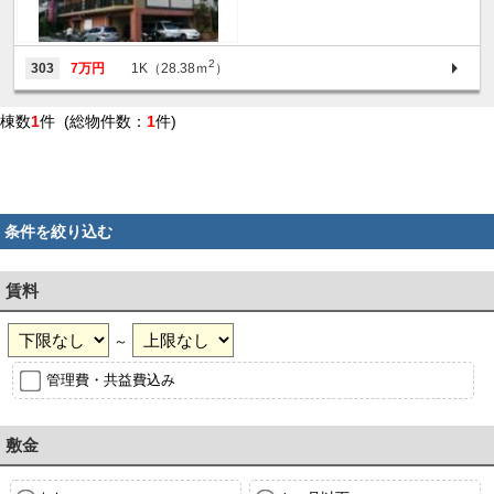
2
303
7万円
1K（28.38ｍ
）
棟数
1
件 (総物件数：
1
件)
条件を絞り込む
賃料
～
管理費・共益費込み
敷金