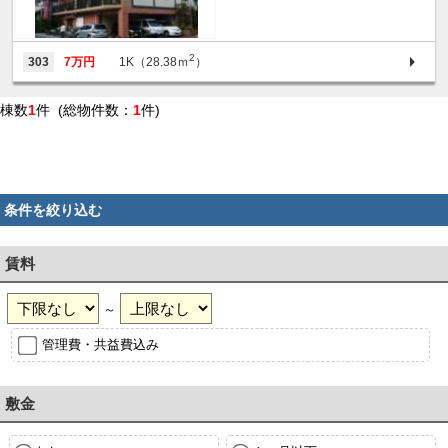
2
303
7万円
1K（28.38ｍ
）
棟数
1
件 (総物件数：
1
件)
条件を絞り込む
賃料
～
管理費・共益費込み
敷金