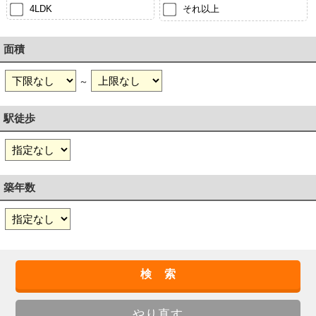
4LDK
それ以上
面積
～
駅徒歩
築年数