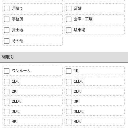
戸建て
店舗
事務所
倉庫・工場
貸土地
駐車場
その他
間取り
ワンルーム
1K
1DK
1LDK
2K
2DK
2LDK
3K
3DK
3LDK
4K
4DK