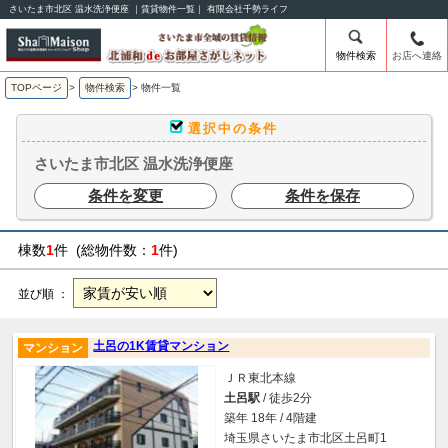
さいたま市北区 温水洗浄便座 ｜賃貸物件一覧｜ 有限会社千勢ライフ
物件検索
お店へ連絡
TOPページ
>
物件検索
>
物件一覧
選択中の条件
さいたま市北区 温水洗浄便座
条件を変更
条件を保存
棟数
1
件 (総物件数：
1
件)
並び順 ：
土呂の1K賃貸マンション
マンション
ＪＲ東北本線
土呂駅
/ 徒歩2分
築年 18年 / 4階建
埼玉県さいたま市北区土呂町1