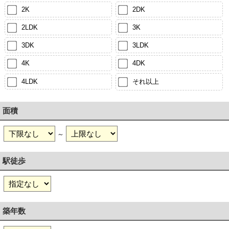
2K
2DK
2LDK
3K
3DK
3LDK
4K
4DK
4LDK
それ以上
面積
～
駅徒歩
築年数