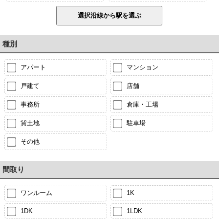
種別
アパート
マンション
戸建て
店舗
事務所
倉庫・工場
貸土地
駐車場
その他
間取り
ワンルーム
1K
1DK
1LDK