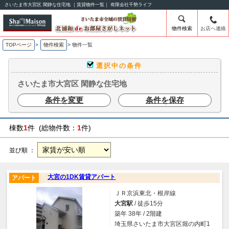
さいたま市大宮区 閑静な住宅地 ｜賃貸物件一覧｜ 有限会社千勢ライフ
物件検索
お店へ連絡
TOPページ
>
物件検索
>
物件一覧
選択中の条件
さいたま市大宮区 閑静な住宅地
条件を変更
条件を保存
棟数
1
件 (総物件数：
1
件)
並び順 ：
大宮の1DK賃貸アパート
アパート
ＪＲ京浜東北・根岸線
大宮駅
/ 徒歩15分
築年 38年 / 2階建
埼玉県さいたま市大宮区堀の内町1