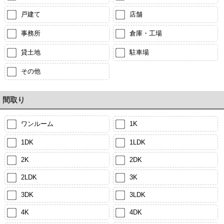
戸建て
店舗
事務所
倉庫・工場
貸土地
駐車場
その他
間取り
ワンルーム
1K
1DK
1LDK
2K
2DK
2LDK
3K
3DK
3LDK
4K
4DK