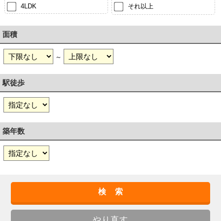
4LDK
それ以上
面積
～
駅徒歩
築年数