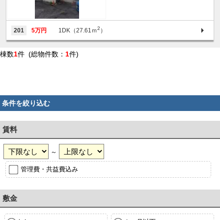
2
201
5万円
1DK（27.61ｍ
）
棟数
1
件 (総物件数：
1
件)
条件を絞り込む
賃料
～
管理費・共益費込み
敷金