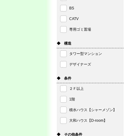
BS
CATV
専用ゴミ置場
◆ 構造
タワー型マンション
デザイナーズ
◆ 条件
２Ｆ以上
1階
積水ハウス【シャーメゾン】
大和ハウス【D-room】
◆ その他条件