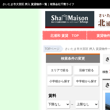
さいたま市大宮区 押入 賃貸物件一覧｜有限会社千勢ライフ
北浦和 賃貸 TOP
賃貸物
TOPページ
さいたま市大宮区 押入 賃貸物件
検索条件の変更
さ
エリアで絞る
沿線で絞る
棟数
小学校から探す
中学校から探す
さ
賃料
～