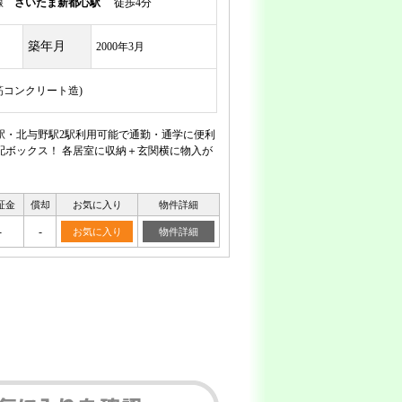
岸線
さいたま新都心駅
徒歩4分
築年月
2000年3月
鉄筋コンクリート造)
駅・北与野駅2駅利用可能で通勤・通学に便利
配ボックス！ 各居室に収納＋玄関横に物入が
証金
償却
お気に入り
物件詳細
-
-
お気に入り
物件詳細