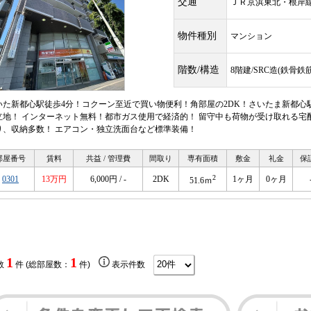
交通
ＪＲ京浜東北・根
物件種別
マンション
階数/構造
8階建/SRC造(鉄骨
いた新都心駅徒歩4分！コクーン至近で買い物便利！角部屋の2DK！さいたま新都心
立地！ インターネット無料！都市ガス使用で経済的！ 留守中も荷物が受け取れる宅
り、収納多数！ エアコン・独立洗面台など標準装備！
部屋番号
賃料
共益 / 管理費
間取り
専有面積
敷金
礼金
保
2
0301
13万円
6,000円 / -
2DK
1ヶ月
0ヶ月
51.6ｍ
1
1
数
件 (総部屋数：
件)
表示件数