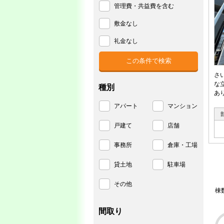
管理費・共益費を含む
敷金なし
礼金なし
さ
な
種別
あ
アパート
マンション
戸建て
店舗
事務所
倉庫・工場
貸土地
駐車場
その他
棟
間取り