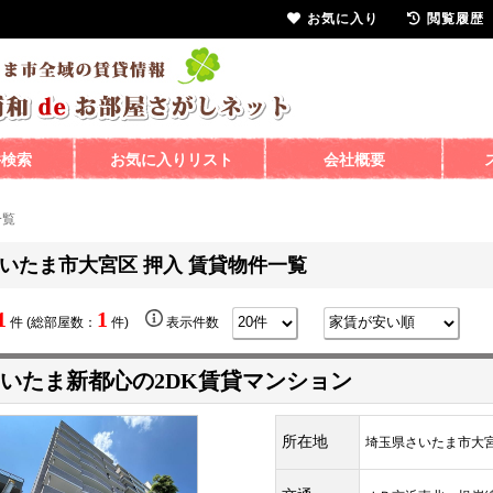
お気に入り
閲覧履歴
件検索
お気に入りリスト
会社概要
一覧
いたま市大宮区 押入 賃貸物件一覧
1
1
件 (総部屋数：
件)
表示件数
いたま新都心の2DK賃貸マンション
所在地
埼玉県さいたま市大宮