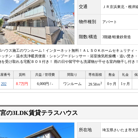
交通
ＪＲ京浜東北・根
物件種別
アパート
階数/構造
3階建/軽量鉄骨造
和ハウス施工のワンルーム！インターネット無料！ＡＬＳＯＫホームセキュリティ・
キッチン・温水洗浄暖房便座・シャンプードレッサー・浴室換気乾燥機・追い焚き・
物を受け取れる宅配ＢＯＸ付き！ 雨の日や留守中も洗濯物が干せる室内物干し付き
部屋番号
賃料
共益 / 管理費
間取り
専有面積
敷金
礼金
保
2
202
8.7万円
6,000円 / -
ワンルーム
0ヶ月
1ヶ月
29.58ｍ
宮の3LDK賃貸テラスハウス
所在地
埼玉県さいたま市大