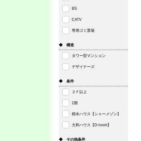
BS
CATV
専用ゴミ置場
◆ 構造
タワー型マンション
デザイナーズ
◆ 条件
２Ｆ以上
1階
積水ハウス【シャーメゾン】
大和ハウス【D-room】
◆ その他条件