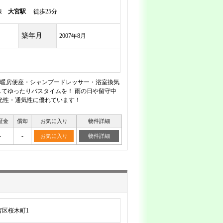
岸線
大宮駅
徒歩25分
築年月
2007年8月
暖房便座・シャンプードレッサー・浴室換気
てゆったりバスタイムを！ 雨の日や留守中
光性・通気性に優れています！
証金
償却
お気に入り
物件詳細
-
-
お気に入り
物件詳細
区桜木町1