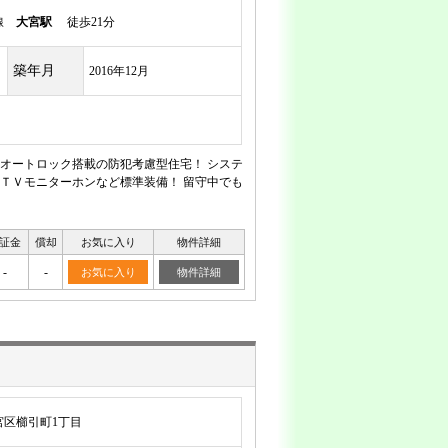
岸線
大宮駅
徒歩21分
築年月
2016年12月
オートロック搭載の防犯考慮型住宅！ システ
ＴＶモニターホンなど標準装備！ 留守中でも
！
証金
償却
お気に入り
物件詳細
-
-
お気に入り
物件詳細
宮区櫛引町1丁目