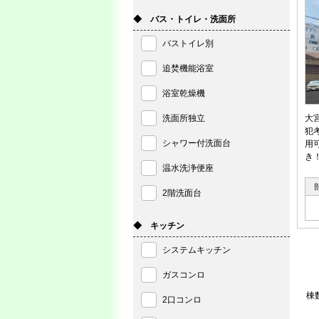
◆ バス・トイレ・洗面所
バストイレ別
追焚機能浴室
浴室乾燥機
洗面所独立
大
犯
シャワー付洗面台
用
き
温水洗浄便座
2階洗面台
◆ キッチン
システムキッチン
ガスコンロ
棟
2口コンロ