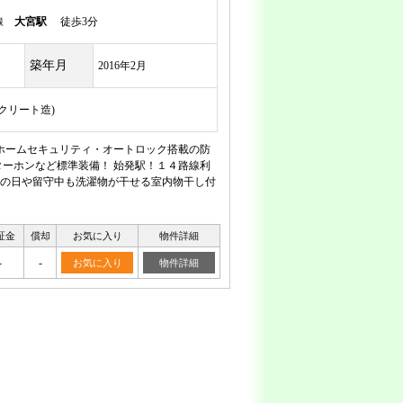
岸線
大宮駅
徒歩3分
築年月
2016年2月
ンクリート造)
ホームセキュリティ・オートロック搭載の防
ーホンなど標準装備！ 始発駅！１４路線利
雨の日や留守中も洗濯物が干せる室内物干し付
証金
償却
お気に入り
物件詳細
-
-
お気に入り
物件詳細