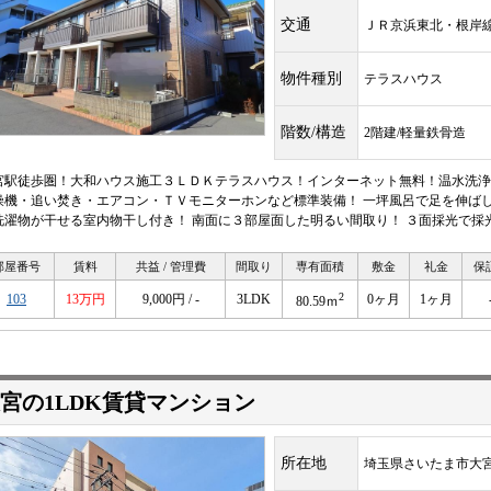
交通
ＪＲ京浜東北・根
物件種別
テラスハウス
階数/構造
2階建/軽量鉄骨造
宮駅徒歩圏！大和ハウス施工３ＬＤＫテラスハウス！インターネット無料！温水洗浄
燥機・追い焚き・エアコン・ＴＶモニターホンなど標準装備！ 一坪風呂で足を伸ばし
洗濯物が干せる室内物干し付き！ 南面に３部屋面した明るい間取り！ ３面採光で採
部屋番号
賃料
共益 / 管理費
間取り
専有面積
敷金
礼金
保
2
103
13万円
9,000円 / -
3LDK
0ヶ月
1ヶ月
80.59ｍ
宮の1LDK賃貸マンション
所在地
埼玉県さいたま市大宮