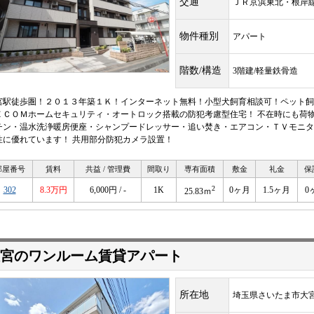
交通
ＪＲ京浜東北・根
物件種別
アパート
階数/構造
3階建/軽量鉄骨造
宮駅徒歩圏！２０１３年築１Ｋ！インターネット無料！小型犬飼育相談可！ペット飼
ＥＣＯＭホームセキュリティ・オートロック搭載の防犯考慮型住宅！ 不在時にも荷物
チン・温水洗浄暖房便座・シャンプードレッサー・追い焚き・エアコン・ＴＶモニタ
性に優れています！ 共用部分防犯カメラ設置！
部屋番号
賃料
共益 / 管理費
間取り
専有面積
敷金
礼金
保
2
302
8.3万円
6,000円 / -
1K
0ヶ月
1.5ヶ月
0
25.83ｍ
宮のワンルーム賃貸アパート
所在地
埼玉県さいたま市大