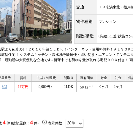
交通
ＪＲ京浜東北・根
物件種別
マンション
階数/構造
6階建/RC造(鉄筋コ
宮駅より徒歩3分！２０１６年築１ＬＤＫ！インターネット使用料無料！ＡＬＳＯＫ
考慮型住宅！ システムキッチン・温水洗浄暖房便・追い焚き・エアコン・ＴＶモニタ
可！通勤通学大変便利な立地です♪ 留守中でも荷物を受け取れる宅配ＢＯＸ付き！ 
！
部屋番号
賃料
共益 / 管理費
間取り
専有面積
敷金
礼金
保
2
305
17万円
9,000円 / -
1LDK
0ヶ月
2ヶ月
50.12ｍ
4
4
数
件 (総部屋数：
件)
表示件数