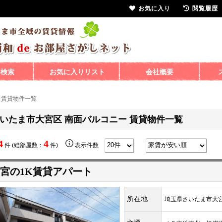
お気に入り
閲覧履歴
件検索
お気に入りリスト
会社概要
 賃貸物件一覧
いたま市大宮区 南面バルコニー 賃貸物件一覧
4
4
件 (総部屋数：
件)
表示件数
宮の1K賃貸アパート
所在地
埼玉県さいたま市大