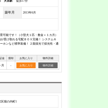
岸線
大宮駅
徒歩17分
築年月
2013年6月
育可能です！（小型犬１匹・敷金＋１カ月）
が受け取れる宅配ＢＯＸ完備！ システムキ
ーホンなど標準装備！ ２面採光で採光性・通
証金
償却
お気に入り
物件詳細
ヶ月
-
お気に入り
物件詳細
宮区堀の内町1