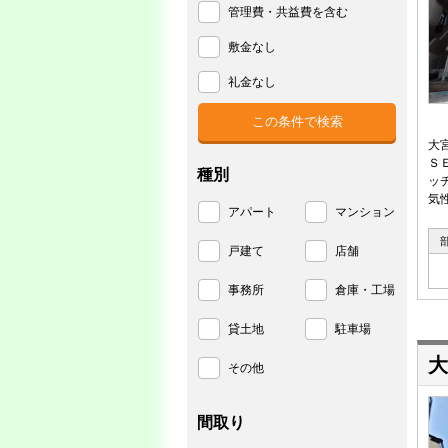
管理費・共益費を含む
敷金なし
礼金なし
大
Ｓ
種別
ッ
気
アパート
マンション
戸建て
店舗
事務所
倉庫・工場
貸土地
駐車場
大
その他
間取り