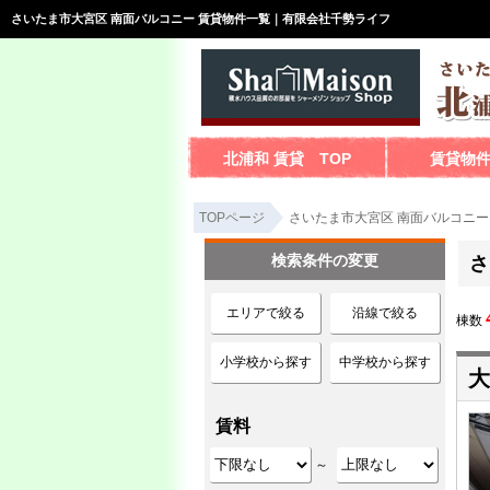
さいたま市大宮区 南面バルコニー 賃貸物件一覧｜有限会社千勢ライフ
北浦和 賃貸 TOP
賃貸物
TOPページ
さいたま市大宮区 南面バルコニー
検索条件の変更
さ
エリアで絞る
沿線で絞る
棟数
小学校から探す
中学校から探す
大
賃料
～