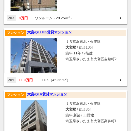
2
202
8万円
ワンルーム（29.25ｍ
）
大宮の1LDK賃貸マンション
マンション
ＪＲ京浜東北・根岸線
大宮駅
/ 徒歩10分
築年 11年 / 9階建
埼玉県さいたま市大宮区吉敷町2
2
205
11.9万円
1LDK（45.36ｍ
）
大宮の1K賃貸マンション
マンション
ＪＲ京浜東北・根岸線
大宮駅
/ 徒歩8分
築年 新築 / 11階建
埼玉県さいたま市大宮区高鼻町1