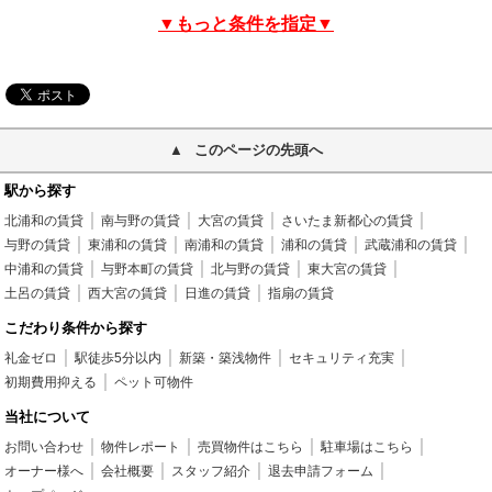
▼もっと条件を指定▼
このページの先頭へ
駅から探す
北浦和の賃貸
南与野の賃貸
大宮の賃貸
さいたま新都心の賃貸
与野の賃貸
東浦和の賃貸
南浦和の賃貸
浦和の賃貸
武蔵浦和の賃貸
中浦和の賃貸
与野本町の賃貸
北与野の賃貸
東大宮の賃貸
土呂の賃貸
西大宮の賃貸
日進の賃貸
指扇の賃貸
こだわり条件から探す
礼金ゼロ
駅徒歩5分以内
新築・築浅物件
セキュリティ充実
初期費用抑える
ペット可物件
当社について
お問い合わせ
物件レポート
売買物件はこちら
駐車場はこちら
オーナー様へ
会社概要
スタッフ紹介
退去申請フォーム