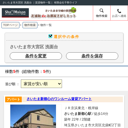
さいたま市大宮区 洗面台 ｜賃貸物件一覧｜ 有限会社千勢ライフ
物件検索
お店へ連絡
TOPページ
>
物件検索
>
物件一覧
選択中の条件
さいたま市大宮区 洗面台
条件を変更
条件を保存
棟数
5
件 (総物件数：
5
件)
並び順 ：
さいたま新都心のワンルーム賃貸アパート
アパート
ＪＲ京浜東北・根岸線
さいたま新都心駅
/ 徒歩14分
築年 22年 / 2階建
埼玉県さいたま市大宮区北袋町2丁目