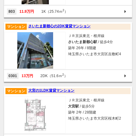
2
803
11.9万円
1K（25.74ｍ
）
さいたま新都心の2DK賃貸マンション
マンション
ＪＲ京浜東北・根岸線
さいたま新都心駅
/ 徒歩4分
築年 26年 / 8階建
埼玉県さいたま市大宮区吉敷町4
2
0301
13万円
2DK（51.6ｍ
）
大宮の1LDK賃貸マンション
マンション
ＪＲ京浜東北・根岸線
大宮駅
/ 徒歩5分
築年 2年 / 28階建
埼玉県さいたま市大宮区桜木町2