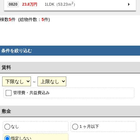
2
0820
23.8万円
1LDK（53.23ｍ
）
棟数
5
件 (総物件数：
5
件)
条件を絞り込む
賃料
～
管理費・共益費込み
敷金
なし
１ヶ月以下
指定しない