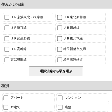
住みたい沿線
ＪＲ京浜東北・根岸線
ＪＲ東北新幹線
ＪＲ埼京線
ＪＲ川越線
ＪＲ武蔵野線
ＪＲ東北本線
ＪＲ高崎線
埼玉新都市交通
東武野田線
埼玉高速鉄道
種別
アパート
マンション
戸建て
店舗