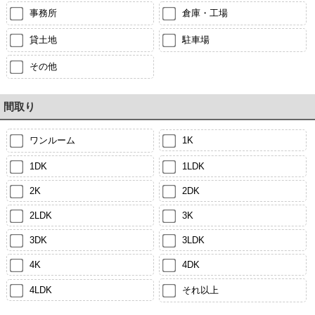
事務所
倉庫・工場
貸土地
駐車場
その他
間取り
ワンルーム
1K
1DK
1LDK
2K
2DK
2LDK
3K
3DK
3LDK
4K
4DK
4LDK
それ以上