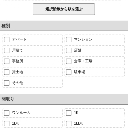
種別
アパート
マンション
戸建て
店舗
事務所
倉庫・工場
貸土地
駐車場
その他
間取り
ワンルーム
1K
1DK
1LDK