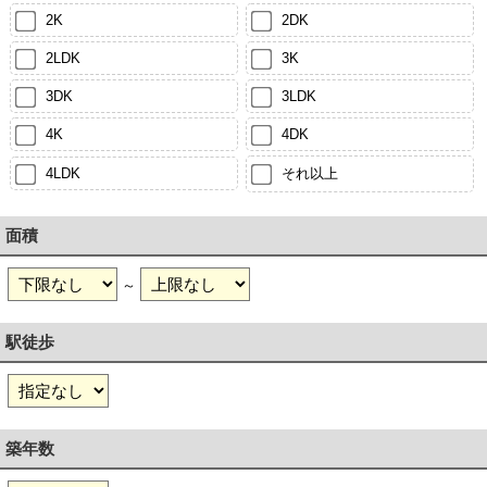
2K
2DK
2LDK
3K
3DK
3LDK
4K
4DK
4LDK
それ以上
面積
～
駅徒歩
築年数