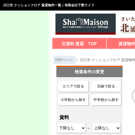
川口市 クッションフロア 賃貸物件一覧｜有限会社千勢ライフ
北浦和 賃貸 TOP
賃貸物
TOPページ
川口市 クッションフロア 賃貸物
検索条件の変更
エリアで絞る
沿線で絞る
小学校から探す
中学校から探す
賃料
～