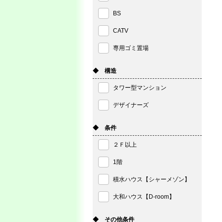
BS
CATV
専用ゴミ置場
◆ 構造
タワー型マンション
デザイナーズ
◆ 条件
２Ｆ以上
1階
積水ハウス【シャーメゾン】
大和ハウス【D-room】
◆ その他条件