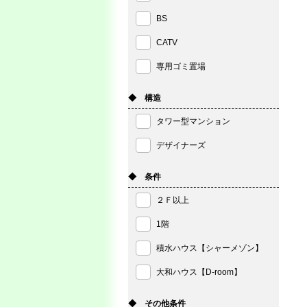
BS
CATV
専用ゴミ置場
◆ 構造
タワー型マンション
デザイナーズ
◆ 条件
２Ｆ以上
1階
積水ハウス【シャーメゾン】
大和ハウス【D-room】
◆ その他条件