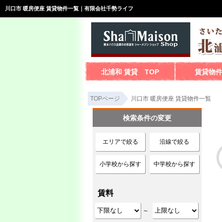
川口市 暖房便座 賃貸物件一覧｜有限会社千勢ライフ
北浦和 賃貸 TOP
賃貸物
TOPページ
川口市 暖房便座 賃貸物件一覧
検索条件の変更
エリアで絞る
沿線で絞る
小学校から探す
中学校から探す
賃料
～