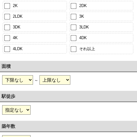
2K
2DK
2LDK
3K
3DK
3LDK
4K
4DK
4LDK
それ以上
面積
～
駅徒歩
築年数