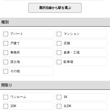
種別
アパート
マンション
戸建て
店舗
事務所
倉庫・工場
貸土地
駐車場
その他
間取り
ワンルーム
1K
1DK
1LDK