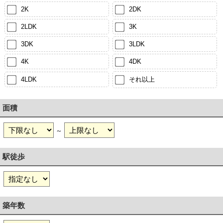
2K
2DK
2LDK
3K
3DK
3LDK
4K
4DK
4LDK
それ以上
面積
～
駅徒歩
築年数