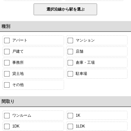
種別
アパート
マンション
戸建て
店舗
事務所
倉庫・工場
貸土地
駐車場
その他
間取り
ワンルーム
1K
1DK
1LDK