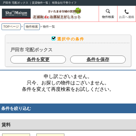
戸田市 宅配ボックス ｜賃貸物件一覧｜ 有限会社千勢ライフ
物件検索
お店へ連絡
TOPページ
>
物件検索
>
物件一覧
選択中の条件
戸田市 宅配ボックス
条件を変更
条件を保存
申し訳ございません。
只今、お探しの物件はございません。
条件を変えて再度検索をお試しください。
条件を絞り込む
賃料