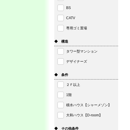
BS
CATV
専用ゴミ置場
◆ 構造
タワー型マンション
デザイナーズ
◆ 条件
２Ｆ以上
1階
積水ハウス【シャーメゾン】
大和ハウス【D-room】
◆ その他条件