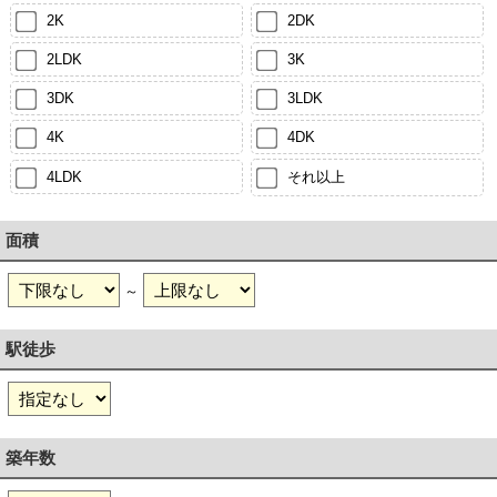
2K
2DK
2LDK
3K
3DK
3LDK
4K
4DK
4LDK
それ以上
面積
～
駅徒歩
築年数