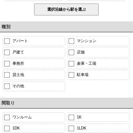
種別
アパート
マンション
戸建て
店舗
事務所
倉庫・工場
貸土地
駐車場
その他
間取り
ワンルーム
1K
1DK
1LDK