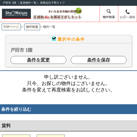
戸田市 1階 ｜賃貸物件一覧｜ 有限会社千勢ライフ
物件検索
お店へ連絡
TOPページ
>
物件検索
>
物件一覧
選択中の条件
戸田市 1階
条件を変更
条件を保存
申し訳ございません。
只今、お探しの物件はございません。
条件を変えて再度検索をお試しください。
条件を絞り込む
賃料