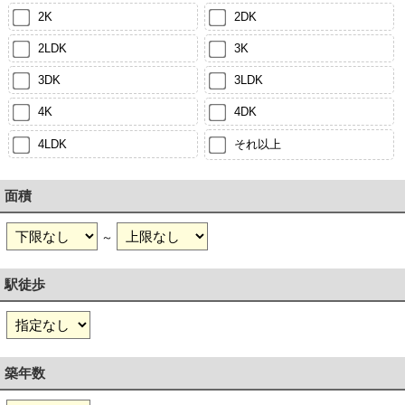
2K
2DK
2LDK
3K
3DK
3LDK
4K
4DK
4LDK
それ以上
面積
～
駅徒歩
築年数