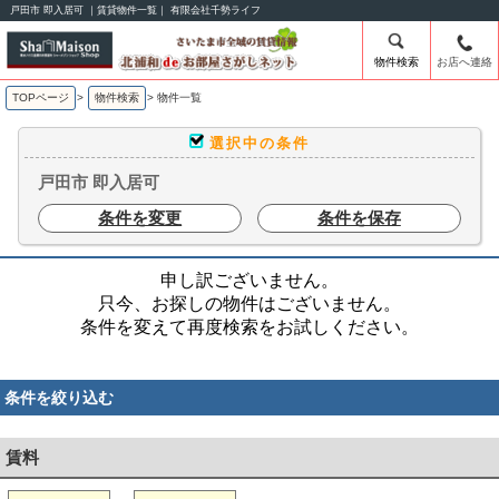
戸田市 即入居可 ｜賃貸物件一覧｜ 有限会社千勢ライフ
物件検索
お店へ連絡
TOPページ
>
物件検索
>
物件一覧
選択中の条件
戸田市 即入居可
条件を変更
条件を保存
申し訳ございません。
只今、お探しの物件はございません。
条件を変えて再度検索をお試しください。
条件を絞り込む
賃料