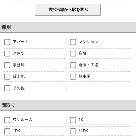
種別
アパート
マンション
戸建て
店舗
事務所
倉庫・工場
貸土地
駐車場
その他
間取り
ワンルーム
1K
1DK
1LDK