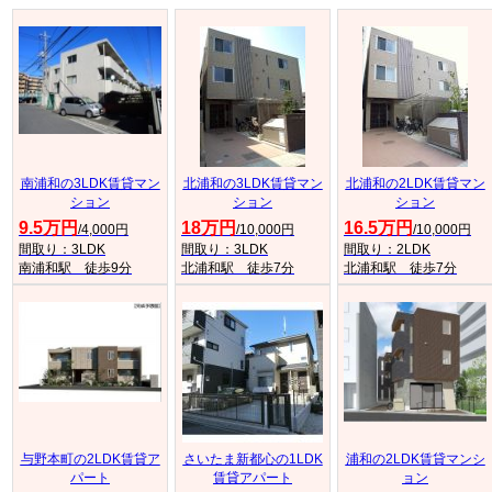
南浦和の3LDK賃貸マン
北浦和の3LDK賃貸マン
北浦和の2LDK賃貸マン
ション
ション
ション
9.5万円
18万円
16.5万円
/4,000円
/10,000円
/10,000円
間取り：3LDK
間取り：3LDK
間取り：2LDK
南浦和駅 徒歩9分
北浦和駅 徒歩7分
北浦和駅 徒歩7分
与野本町の2LDK賃貸ア
さいたま新都心の1LDK
浦和の2LDK賃貸マンシ
パート
賃貸アパート
ョン